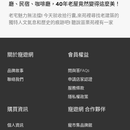
廳、民宿、咖啡廳，40年老屋竟然變得這麼美！
老宅魅力無法擋! 今天就收拾行囊,來苑裡尋找老建築的
獨特人文氣息和歷史的痕跡吧! 聽說苗栗苑裡有一家
關於寵遊網
會員權益
品牌故事
問與答FAQs
聯絡我們
申請店家認證
服務條款
隱私權政策
購買資訊
寵遊網 合作夥伴
個人資訊
寵市集品牌館