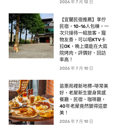
2026 年 7 月 12 日
【宜蘭民宿推薦】享佇
民宿，10-16人包棟，一
次只接待一組旅客，寵
物友善，可以唱KTV卡
拉OK，晚上還能在大庭
院烤肉，評價好、回訪
率高！
2026 年 7 月 10 日
苗栗苑裡新地標-啡常美
好，老屋新生變身質感
餐廳、民宿、咖啡廳，
40年老屋竟然變得這麼
美！
2026 年 7 月 10 日