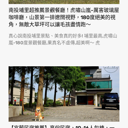
南投埔里超推薦景觀餐廳！虎嘯山嵐-厲害玻璃屋
咖啡廳，山景第一排遼闊視野，180度絕美的視
角，無敵大草坪可以讓毛孩盡情跑〜
真心說南投埔里景點、美食真的好多! 埔里最高,虎嘯山
嵐-180度景觀餐廳,果真名不虛傳,超美啊〜 虎