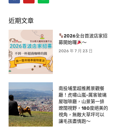
近期文章
2026全台首波店家招
募開始囉
～
2026 年 7 月 23 日
南投埔里超推薦景觀餐
廳！虎嘯山嵐-厲害玻璃
屋咖啡廳，山景第一排
遼闊視野，180度絕美的
視角，無敵大草坪可以
讓毛孩盡情跑〜