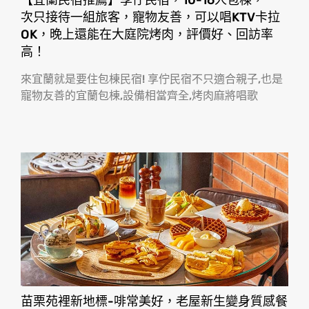
【宜蘭民宿推薦】享佇民宿，10-16人包棟，一
次只接待一組旅客，寵物友善，可以唱KTV卡拉
OK，晚上還能在大庭院烤肉，評價好、回訪率
高！
來宜蘭就是要住包棟民宿! 享佇民宿不只適合親子,也是
寵物友善的宜蘭包棟,設備相當齊全,烤肉麻將唱歌
苗栗苑裡新地標-啡常美好，老屋新生變身質感餐