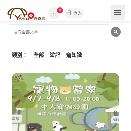
0
登入
類別：
全部
遊記
寵知識