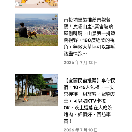
南投埔里超推薦景觀餐
廳！虎嘯山嵐-厲害玻璃
屋咖啡廳，山景第一排遼
闊視野，180度絕美的視
角，無敵大草坪可以讓毛
孩盡情跑〜
2026 年 7 月 12 日
【宜蘭民宿推薦】享佇民
宿，10-16人包棟，一次
只接待一組旅客，寵物友
善，可以唱KTV卡拉
OK，晚上還能在大庭院
烤肉，評價好、回訪率
高！
2026 年 7 月 10 日