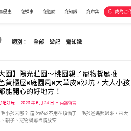
屬優惠
寵鮮事
寵遊誌
寵知識
寵市集
成為合
類別：
全部
遊記
寵知識
大園】陽光莊園〜桃園親子寵物餐廳推
色貨櫃屋×庭園風×大草皮×沙坑，大人小孩
都能開心的好地方！
w好吃好玩
2023 年 5 月 24 日
尚無留言
毛小孩去哪？ 這次終於不用在煩惱了！毛孩爸媽照過來，來大
觀、親子、寵物餐廳盡情放空