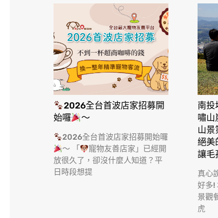
2026全台首波店家招募開
南投
始囉
～
嘯山
山景
2026全台首波店家招募開始囉
絕美
～ 「
寵物友善店家」已經開
讓毛
放很久了，卻沒什麼人知道？平
日時段想提
真心
好多!
景觀
虎