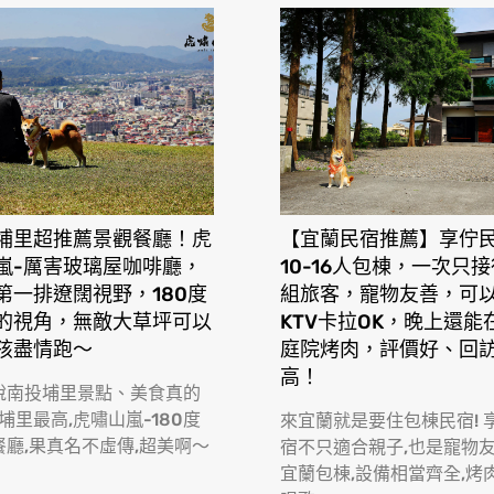
埔里超推薦景觀餐廳！虎
【宜蘭民宿推薦】享佇
嵐-厲害玻璃屋咖啡廳，
10-16人包棟，一次只
第一排遼闊視野，180度
組旅客，寵物友善，可
的視角，無敵大草坪可以
KTV卡拉OK，晚上還能
孩盡情跑〜
庭院烤肉，評價好、回
高！
說南投埔里景點、美食真的
 埔里最高,虎嘯山嵐-180度
來宜蘭就是要住包棟民宿! 
餐廳,果真名不虛傳,超美啊〜
宿不只適合親子,也是寵物
宜蘭包棟,設備相當齊全,烤