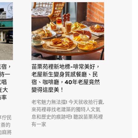
民宿，
苗栗苑裡新地標-啡常美好，
接待一
老屋新生變身質感餐廳、民
以唱
宿、咖啡廳，40年老屋竟然
在大
變得這麼美！
訪率
老宅魅力無法擋! 今天就收拾行囊,
來苑裡尋找老建築的獨特人文氣
息和歷史的痕跡吧! 聽說苗栗苑裡
享佇民
有一家
友善的
肉麻將