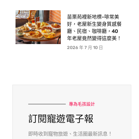
苗栗苑裡新地標-啡常美
好，老屋新生變身質感餐
廳、民宿、咖啡廳，40
年老屋竟然變得這麼美！
2026 年 7 月 10 日
專為毛孩設計
訂閱寵遊電子報
即時收到寵物旅遊、生活圈最新訊息！