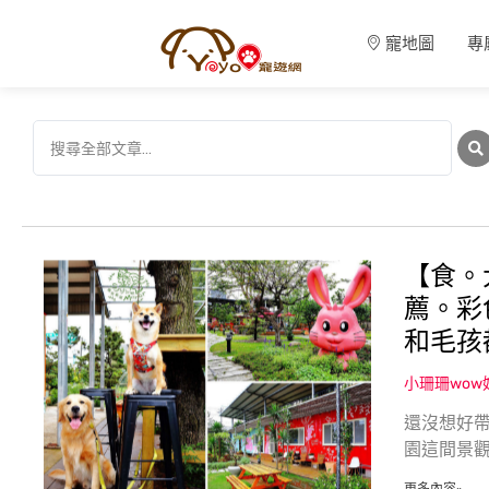
寵地圖
專
【食。
薦。彩
和毛孩
小珊珊wo
還沒想好帶
園這間景