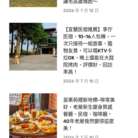
讓毛孩盡情跑〜
2026 年 7 月 12 日
【宜蘭民宿推薦】享佇
民宿，10-16人包棟，一
次只接待一組旅客，寵
物友善，可以唱KTV卡
拉OK，晚上還能在大庭
院烤肉，評價好、回訪
率高！
2026 年 7 月 10 日
苗栗苑裡新地標-啡常美
好，老屋新生變身質感
餐廳、民宿、咖啡廳，
40年老屋竟然變得這麼
美！
2026 年 7 月 10 日