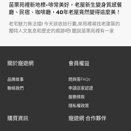
苗栗苑裡新地標-啡常美好，老屋新生變身質感餐
廳、民宿、咖啡廳，40年老屋竟然變得這麼美！
老宅魅力無法擋! 今天就收拾行囊,來苑裡尋找老建築的
獨特人文氣息和歷史的痕跡吧! 聽說苗栗苑裡有一家
關於寵遊網
會員權益
品牌故事
問與答FAQs
聯絡我們
申請店家認證
服務條款
隱私權政策
購買資訊
寵遊網 合作夥伴