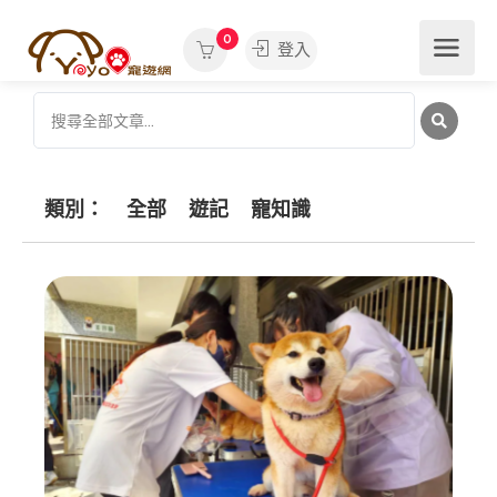
0
登入
類別：
全部
遊記
寵知識