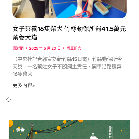
女子棄養16隻柴犬 竹縣動保所罰41.5萬元
禁養犬貓
寵遊網
2025 年 5 月 20 日
尚無留言
（中央社記者郭宣彣新竹縣15日電）竹縣動保所今
天說，一名蔡姓女子不顧飼主責任，開車沿路遺棄
16隻柴犬
更多內容»
廣告