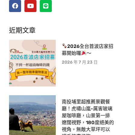
近期文章
2026全台首波店家招
募開始囉
～
2026 年 7 月 23 日
南投埔里超推薦景觀餐
廳！虎嘯山嵐-厲害玻璃
屋咖啡廳，山景第一排
遼闊視野，180度絕美的
視角，無敵大草坪可以