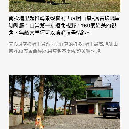
南投埔里超推薦景觀餐廳！虎嘯山嵐-厲害玻璃屋
咖啡廳，山景第一排遼闊視野，180度絕美的視
角，無敵大草坪可以讓毛孩盡情跑〜
真心說南投埔里景點、美食真的好多! 埔里最高,虎嘯山
嵐-180度景觀餐廳,果真名不虛傳,超美啊〜 虎