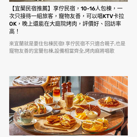
【宜蘭民宿推薦】享佇民宿，10-16人包棟，一
次只接待一組旅客，寵物友善，可以唱KTV卡拉
OK，晚上還能在大庭院烤肉，評價好、回訪率
高！
來宜蘭就是要住包棟民宿! 享佇民宿不只適合親子,也是
寵物友善的宜蘭包棟,設備相當齊全,烤肉麻將唱歌