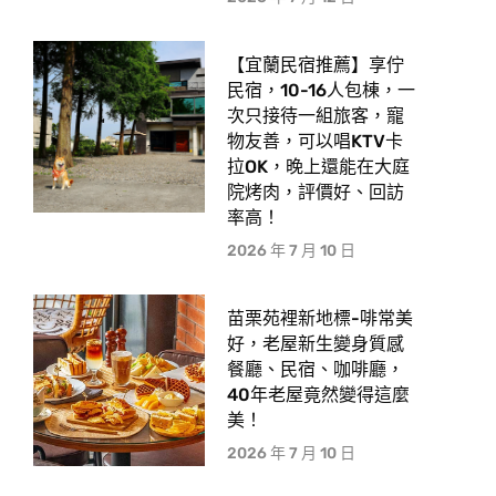
【宜蘭民宿推薦】享佇
民宿，10-16人包棟，一
次只接待一組旅客，寵
物友善，可以唱KTV卡
拉OK，晚上還能在大庭
院烤肉，評價好、回訪
率高！
2026 年 7 月 10 日
苗栗苑裡新地標-啡常美
好，老屋新生變身質感
餐廳、民宿、咖啡廳，
40年老屋竟然變得這麼
美！
2026 年 7 月 10 日