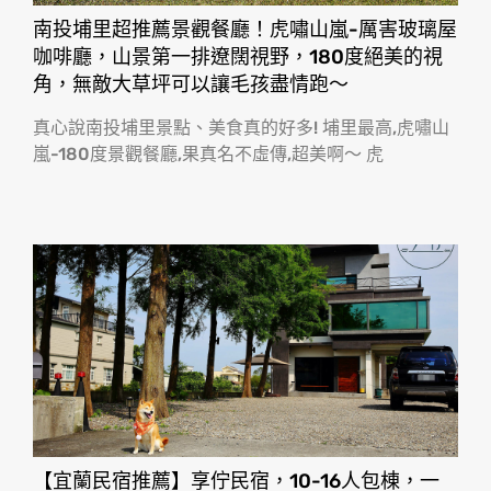
南投埔里超推薦景觀餐廳！虎嘯山嵐-厲害玻璃屋
咖啡廳，山景第一排遼闊視野，180度絕美的視
角，無敵大草坪可以讓毛孩盡情跑〜
真心說南投埔里景點、美食真的好多! 埔里最高,虎嘯山
嵐-180度景觀餐廳,果真名不虛傳,超美啊〜 虎
【宜蘭民宿推薦】享佇民宿，10-16人包棟，一