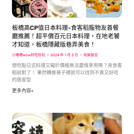
板橋高CP值日本料理-食客稻寵物友善餐
廳推薦！超平價百元日本料理，在地老饕
才知道，板橋隱藏版巷弄美食！
小珊珊wow好吃好玩
2024 年 1 月 3 日
尚無留言
想吃點日式料理又礙於價格無法盡情享用嗎？來食客
稻就對了！ 果然轉進巷子裡就可以找到不貴又好吃
的居家型
更多內容»