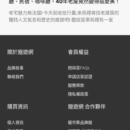
廳、民宿、咖啡廳，40年老屋竟然變得這麼美！
老宅魅力無法擋! 今天就收拾行囊,來苑裡尋找老建築的
獨特人文氣息和歷史的痕跡吧! 聽說苗栗苑裡有一家
關於寵遊網
會員權益
品牌故事
問與答FAQs
聯絡我們
申請店家認證
服務條款
隱私權政策
購買資訊
寵遊網 合作夥伴
個人資訊
寵市集品牌館