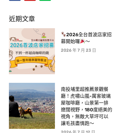
近期文章
2026全台首波店家招
募開始囉
～
2026 年 7 月 23 日
南投埔里超推薦景觀餐
廳！虎嘯山嵐-厲害玻璃
屋咖啡廳，山景第一排
遼闊視野，180度絕美的
視角，無敵大草坪可以
讓毛孩盡情跑〜
2026 年 7 月 12 日