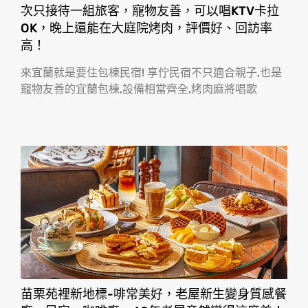
次只接待一組旅客，寵物友善，可以唱KTV卡拉
OK，晚上還能在大庭院烤肉，評價好、回訪率
高！
來宜蘭就是要住包棟民宿! 享佇民宿不只適合親子,也是
寵物友善的宜蘭包棟,設備相當齊全,烤肉麻將唱歌
苗栗苑裡新地標-啡常美好，老屋新生變身質感餐