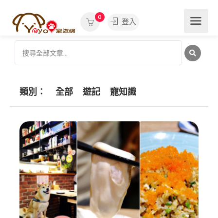
0
登入
類別：
全部
遊記
寵知識