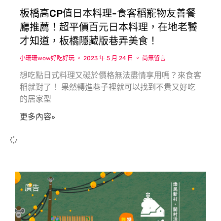
板橋高CP值日本料理-食客稻寵物友善餐
廳推薦！超平價百元日本料理，在地老饕
才知道，板橋隱藏版巷弄美食！
小珊珊wow好吃好玩
2023 年 5 月 24 日
尚無留言
想吃點日式料理又礙於價格無法盡情享用嗎？來食客
稻就對了！ 果然轉進巷子裡就可以找到不貴又好吃
的居家型
更多內容»
廣告