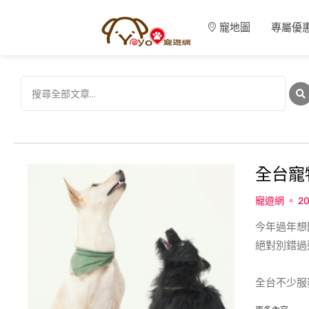
寵地圖
專屬優
全台寵
寵遊網
20
今年過年想
絕對別錯過
全台不少服
關西休息站