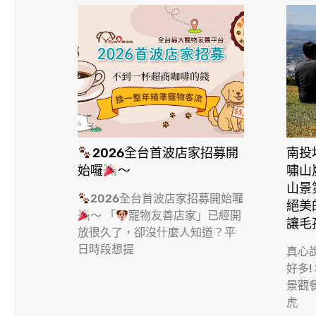
2026全台首波店家招募開
南投
始囉
～
嘯山
山景
2026全台首波店家招募開始囉
絕美
～ 「
寵物友善店家」已經開
讓毛
放很久了，卻沒什麼人知道？平
日時段想提
真心
好多!
景觀
虎