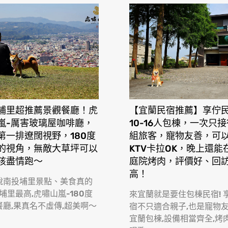
埔里超推薦景觀餐廳！虎
【宜蘭民宿推薦】享佇
嵐-厲害玻璃屋咖啡廳，
10-16人包棟，一次只
第一排遼闊視野，180度
組旅客，寵物友善，可
的視角，無敵大草坪可以
KTV卡拉OK，晚上還能
孩盡情跑〜
庭院烤肉，評價好、回
高！
說南投埔里景點、美食真的
 埔里最高,虎嘯山嵐-180度
來宜蘭就是要住包棟民宿! 
餐廳,果真名不虛傳,超美啊〜
宿不只適合親子,也是寵物
宜蘭包棟,設備相當齊全,烤