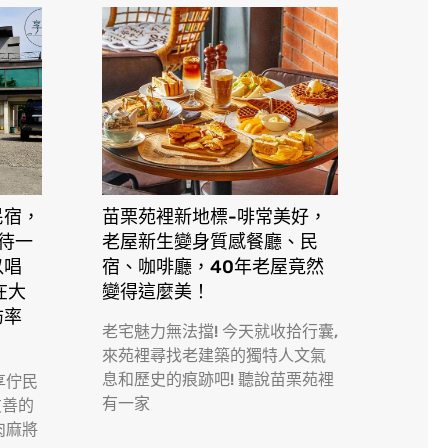
民宿，
苗栗苑裡新地標-啡常美好，
接待一
老屋新生變身質感餐廳、民
以唱
宿、咖啡廳，40年老屋竟然
在大
變得這麼美！
訪率
老宅魅力無法擋! 今天就收拾行囊,
來苑裡尋找老建築的獨特人文氣
息和歷史的痕跡吧! 聽說苗栗苑裡
享佇民
有一家
友善的
肉麻將