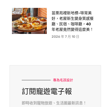
苗栗苑裡新地標-啡常美
好，老屋新生變身質感餐
廳、民宿、咖啡廳，40
年老屋竟然變得這麼美！
2026 年 7 月 10 日
專為毛孩設計
訂閱寵遊電子報
即時收到寵物旅遊、生活圈最新訊息！