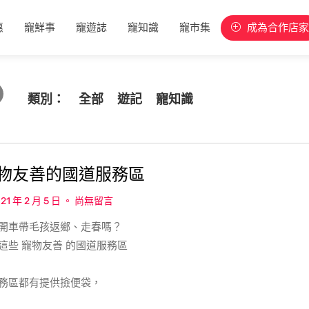
惠
寵鮮事
寵遊誌
寵知識
寵市集
成為合作店家
類別：
全部
遊記
寵知識
物友善的國道服務區​
21 年 2 月 5 日
尚無留言
開車帶毛孩返鄉、走春嗎？​
這些 寵物友善 的國道服務區​
務區都有提供撿便袋，​
、清水休息站還設有寵物共餐區，​