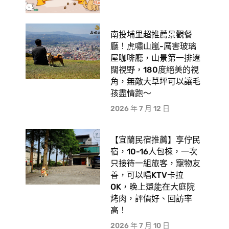
南投埔里超推薦景觀餐
廳！虎嘯山嵐-厲害玻璃
屋咖啡廳，山景第一排遼
闊視野，180度絕美的視
角，無敵大草坪可以讓毛
孩盡情跑〜
2026 年 7 月 12 日
【宜蘭民宿推薦】享佇民
宿，10-16人包棟，一次
只接待一組旅客，寵物友
善，可以唱KTV卡拉
OK，晚上還能在大庭院
烤肉，評價好、回訪率
高！
2026 年 7 月 10 日