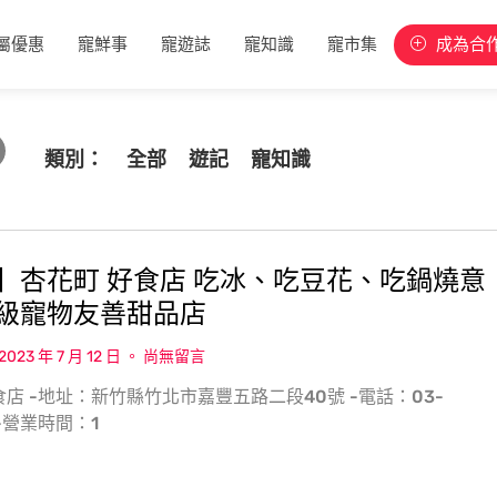
屬優惠
寵鮮事
寵遊誌
寵知識
寵市集
成為合
類別：
全部
遊記
寵知識
】杏花町 好食店 吃冰、吃豆花、吃鍋燒意
級寵物友善甜品店
2023 年 7 月 12 日
尚無留言
食店 -地址：新竹縣竹北市嘉豐五路二段40號 -電話：03-
 -營業時間：1