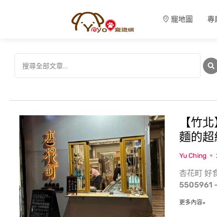
寵地圖
專
【竹北
麵的超
Yu Ching
杏花町 好
5505961
更多內容»