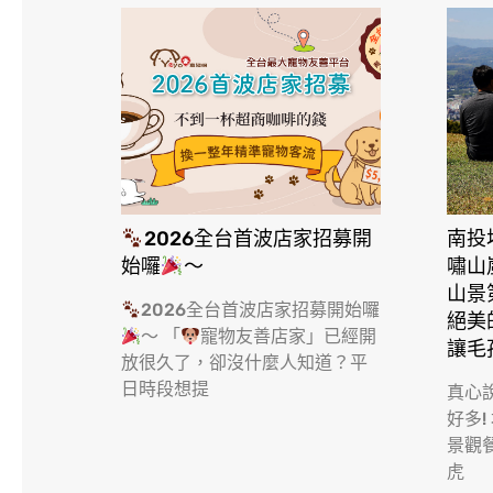
2026全台首波店家招募開
南投
始囉
～
嘯山
山景
2026全台首波店家招募開始囉
絕美
～ 「
寵物友善店家」已經開
讓毛
放很久了，卻沒什麼人知道？平
日時段想提
真心
好多!
景觀
虎