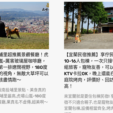
埔里超推薦景觀餐廳！虎
【宜蘭民宿推薦】享佇
嵐-厲害玻璃屋咖啡廳，
10-16人包棟，一次只
第一排遼闊視野，180度
組旅客，寵物友善，可
的視角，無敵大草坪可以
KTV卡拉OK，晚上還能
孩盡情跑〜
庭院烤肉，評價好、回
高！
說南投埔里景點、美食真的
 埔里最高,虎嘯山嵐-180度
來宜蘭就是要住包棟民宿! 
餐廳,果真名不虛傳,超美啊〜
宿不只適合親子,也是寵物
宜蘭包棟,設備相當齊全,烤