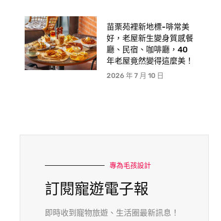
苗栗苑裡新地標-啡常美
好，老屋新生變身質感餐
廳、民宿、咖啡廳，40
年老屋竟然變得這麼美！
2026 年 7 月 10 日
專為毛孩設計
訂閱寵遊電子報
即時收到寵物旅遊、生活圈最新訊息！