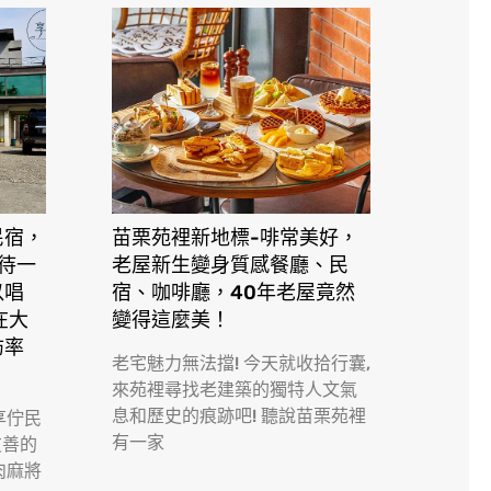
民宿，
苗栗苑裡新地標-啡常美好，
接待一
老屋新生變身質感餐廳、民
以唱
宿、咖啡廳，40年老屋竟然
在大
變得這麼美！
訪率
老宅魅力無法擋! 今天就收拾行囊,
來苑裡尋找老建築的獨特人文氣
息和歷史的痕跡吧! 聽說苗栗苑裡
享佇民
有一家
友善的
肉麻將