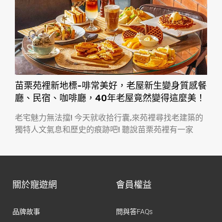
苗栗苑裡新地標-啡常美好，老屋新生變身質感餐
廳、民宿、咖啡廳，40年老屋竟然變得這麼美！
老宅魅力無法擋! 今天就收拾行囊,來苑裡尋找老建築的
獨特人文氣息和歷史的痕跡吧! 聽說苗栗苑裡有一家
關於寵遊網
會員權益
品牌故事
問與答FAQs