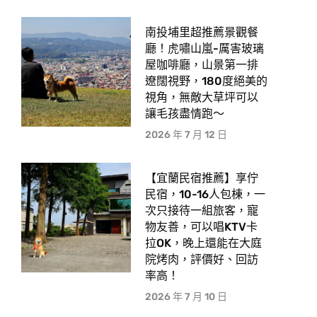
南投埔里超推薦景觀餐
廳！虎嘯山嵐-厲害玻璃
屋咖啡廳，山景第一排
遼闊視野，180度絕美的
視角，無敵大草坪可以
讓毛孩盡情跑〜
2026 年 7 月 12 日
【宜蘭民宿推薦】享佇
民宿，10-16人包棟，一
次只接待一組旅客，寵
物友善，可以唱KTV卡
拉OK，晚上還能在大庭
院烤肉，評價好、回訪
率高！
2026 年 7 月 10 日