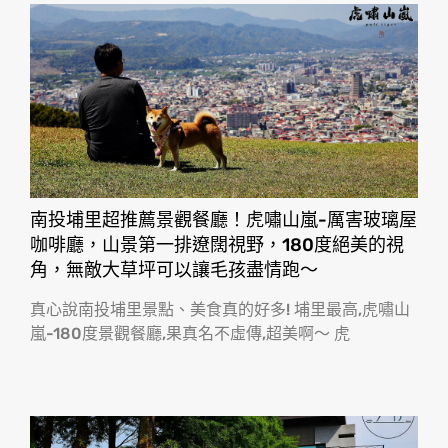
南投埔里超推薦景觀餐廳！虎嘯山嵐-厲害玻璃屋
咖啡廳，山景第一排遼闊視野，180度絕美的視
角，無敵大草坪可以讓毛孩盡情跑〜
真心說南投埔里景點、美食真的好多! 埔里最高,虎嘯山
嵐-180度景觀餐廳,果真名不虛傳,超美啊〜 虎