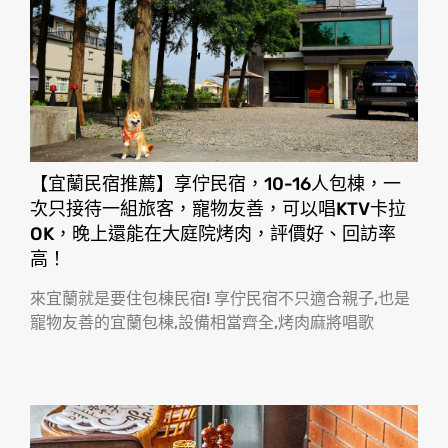
【宜蘭民宿推薦】享佇民宿，10-16人包棟，一
次只接待一組旅客，寵物友善，可以唱KTV卡拉
OK，晚上還能在大庭院烤肉，評價好、回訪率
高！
來宜蘭就是要住包棟民宿! 享佇民宿不只適合親子,也是
寵物友善的宜蘭包棟,設備相當齊全,烤肉麻將唱歌