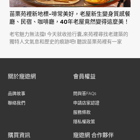
苗栗苑裡新地標-啡常美好，老屋新生變身質感餐
廳、民宿、咖啡廳，40年老屋竟然變得這麼美！
老宅魅力無法擋! 今天就收拾行囊,來苑裡尋找老建築的
獨特人文氣息和歷史的痕跡吧! 聽說苗栗苑裡有一家
關於寵遊網
會員權益
品牌故事
問與答FAQs
聯絡我們
申請店家認證
服務條款
隱私權政策
購買資訊
寵遊網 合作夥伴