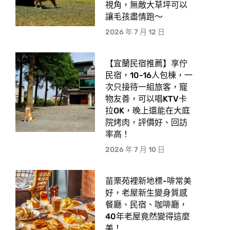
視角，無敵大草坪可以
讓毛孩盡情跑〜
2026 年 7 月 12 日
【宜蘭民宿推薦】享佇
民宿，10-16人包棟，一
次只接待一組旅客，寵
物友善，可以唱KTV卡
拉OK，晚上還能在大庭
院烤肉，評價好、回訪
率高！
2026 年 7 月 10 日
苗栗苑裡新地標-啡常美
好，老屋新生變身質感
餐廳、民宿、咖啡廳，
40年老屋竟然變得這麼
美！