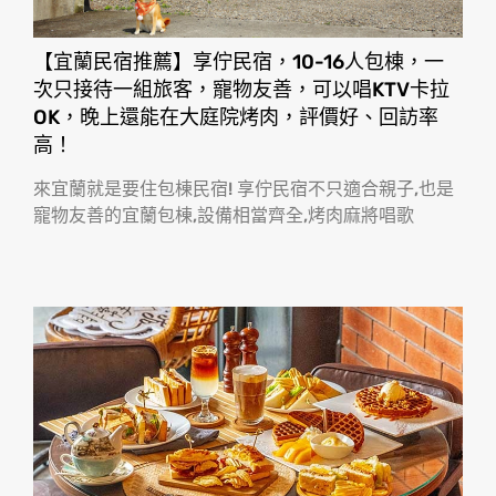
【宜蘭民宿推薦】享佇民宿，10-16人包棟，一
次只接待一組旅客，寵物友善，可以唱KTV卡拉
OK，晚上還能在大庭院烤肉，評價好、回訪率
高！
來宜蘭就是要住包棟民宿! 享佇民宿不只適合親子,也是
寵物友善的宜蘭包棟,設備相當齊全,烤肉麻將唱歌