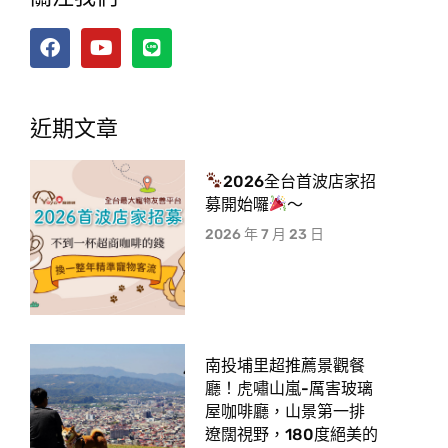
近期文章
2026全台首波店家招
募開始囉
～
2026 年 7 月 23 日
南投埔里超推薦景觀餐
廳！虎嘯山嵐-厲害玻璃
屋咖啡廳，山景第一排
遼闊視野，180度絕美的