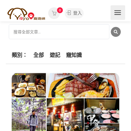
0
登入
類別：
全部
遊記
寵知識