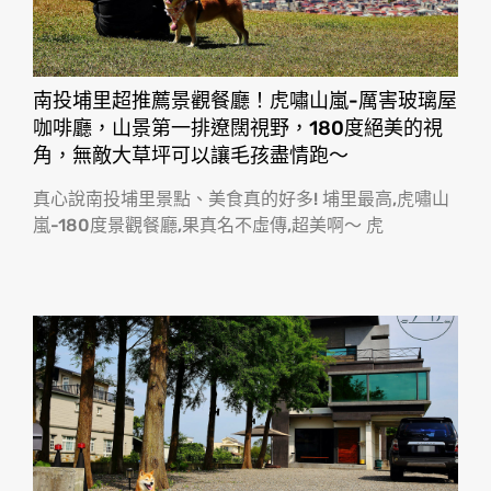
南投埔里超推薦景觀餐廳！虎嘯山嵐-厲害玻璃屋
咖啡廳，山景第一排遼闊視野，180度絕美的視
角，無敵大草坪可以讓毛孩盡情跑〜
真心說南投埔里景點、美食真的好多! 埔里最高,虎嘯山
嵐-180度景觀餐廳,果真名不虛傳,超美啊〜 虎