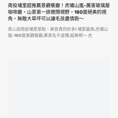
南投埔里超推薦景觀餐廳！虎嘯山嵐-厲害玻璃屋
咖啡廳，山景第一排遼闊視野，180度絕美的視
角，無敵大草坪可以讓毛孩盡情跑〜
真心說南投埔里景點、美食真的好多! 埔里最高,虎嘯山
嵐-180度景觀餐廳,果真名不虛傳,超美啊〜 虎