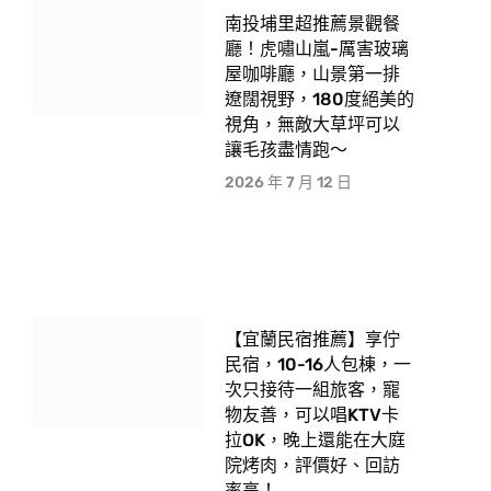
南投埔里超推薦景觀餐
廳！虎嘯山嵐-厲害玻璃
屋咖啡廳，山景第一排
遼闊視野，180度絕美的
視角，無敵大草坪可以
讓毛孩盡情跑〜
2026 年 7 月 12 日
【宜蘭民宿推薦】享佇
民宿，10-16人包棟，一
次只接待一組旅客，寵
物友善，可以唱KTV卡
拉OK，晚上還能在大庭
院烤肉，評價好、回訪
率高！