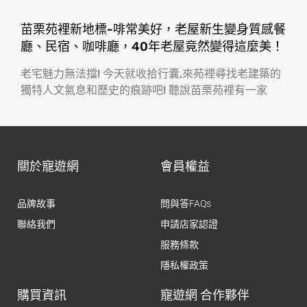
苗栗苑裡新地標-啡常美好，老屋新生變身質感餐
廳、民宿、咖啡廳，40年老屋竟然變得這麼美！
老宅魅力無法擋! 今天就收拾行囊,來苑裡尋找老建築的
獨特人文氣息和歷史的痕跡吧! 聽說苗栗苑裡有一家
關於寵遊網
會員權益
品牌故事
問與答FAQs
聯絡我們
申請店家認證
服務條款
隱私權政策
購買資訊
寵遊網 合作夥伴