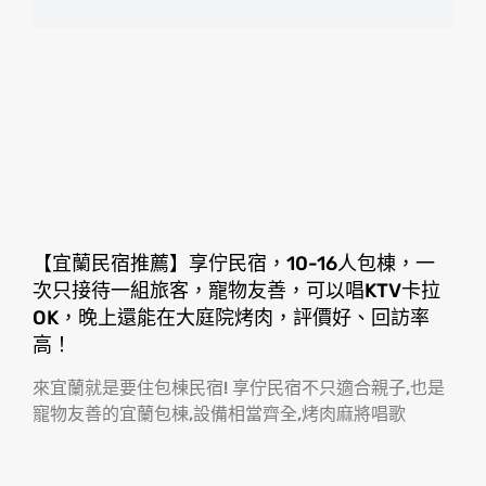
【宜蘭民宿推薦】享佇民宿，10-16人包棟，一
次只接待一組旅客，寵物友善，可以唱KTV卡拉
OK，晚上還能在大庭院烤肉，評價好、回訪率
高！
來宜蘭就是要住包棟民宿! 享佇民宿不只適合親子,也是
寵物友善的宜蘭包棟,設備相當齊全,烤肉麻將唱歌