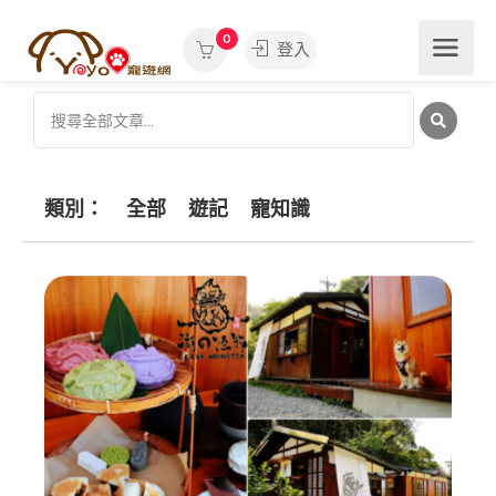
0
登入
類別：
全部
遊記
寵知識