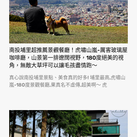
南投埔里超推薦景觀餐廳！虎嘯山嵐-厲害玻璃屋
咖啡廳，山景第一排遼闊視野，180度絕美的視
角，無敵大草坪可以讓毛孩盡情跑〜
真心說南投埔里景點、美食真的好多! 埔里最高,虎嘯山
嵐-180度景觀餐廳,果真名不虛傳,超美啊〜 虎