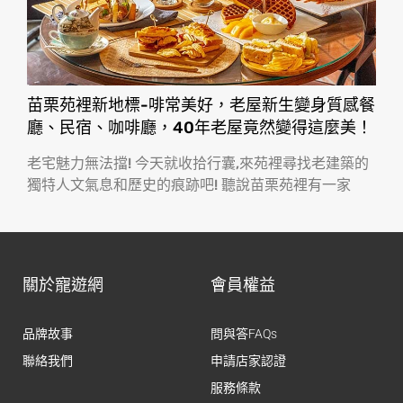
苗栗苑裡新地標-啡常美好，老屋新生變身質感餐
廳、民宿、咖啡廳，40年老屋竟然變得這麼美！
老宅魅力無法擋! 今天就收拾行囊,來苑裡尋找老建築的
獨特人文氣息和歷史的痕跡吧! 聽說苗栗苑裡有一家
關於寵遊網
會員權益
品牌故事
問與答FAQs
聯絡我們
申請店家認證
服務條款