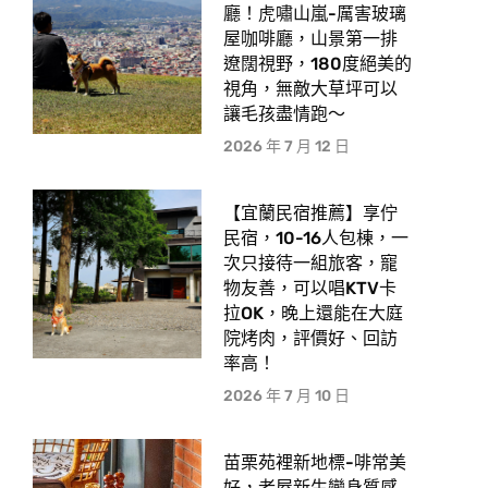
廳！虎嘯山嵐-厲害玻璃
屋咖啡廳，山景第一排
遼闊視野，180度絕美的
視角，無敵大草坪可以
讓毛孩盡情跑〜
2026 年 7 月 12 日
【宜蘭民宿推薦】享佇
民宿，10-16人包棟，一
次只接待一組旅客，寵
物友善，可以唱KTV卡
拉OK，晚上還能在大庭
院烤肉，評價好、回訪
率高！
2026 年 7 月 10 日
苗栗苑裡新地標-啡常美
好，老屋新生變身質感