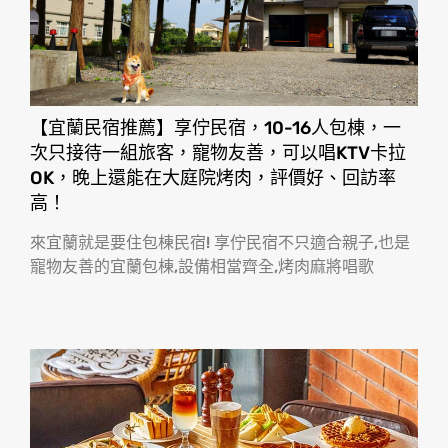
【宜蘭民宿推薦】享佇民宿，10-16人包棟，一
次只接待一組旅客，寵物友善，可以唱KTV卡拉
OK，晚上還能在大庭院烤肉，評價好、回訪率
高！
來宜蘭就是要住包棟民宿! 享佇民宿不只適合親子,也是
寵物友善的宜蘭包棟,設備相當齊全,烤肉麻將唱歌