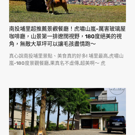
南投埔里超推薦景觀餐廳！虎嘯山嵐-厲害玻璃屋
咖啡廳，山景第一排遼闊視野，180度絕美的視
角，無敵大草坪可以讓毛孩盡情跑〜
真心說南投埔里景點、美食真的好多! 埔里最高,虎嘯山
嵐-180度景觀餐廳,果真名不虛傳,超美啊〜 虎