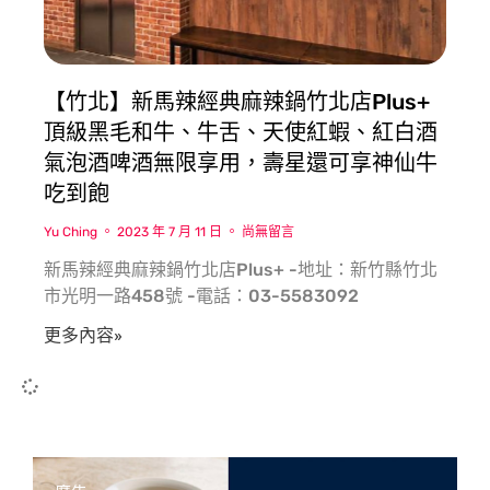
【竹北】新馬辣經典麻辣鍋竹北店Plus+
頂級黑毛和牛、牛舌、天使紅蝦、紅白酒
氣泡酒啤酒無限享用，壽星還可享神仙牛
吃到飽
Yu Ching
2023 年 7 月 11 日
尚無留言
新馬辣經典麻辣鍋竹北店Plus+ -地址：新竹縣竹北
市光明一路458號 -電話：03-5583092
更多內容»