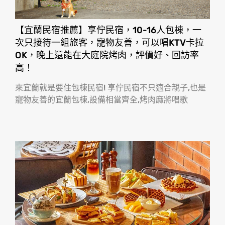
【宜蘭民宿推薦】享佇民宿，10-16人包棟，一
次只接待一組旅客，寵物友善，可以唱KTV卡拉
OK，晚上還能在大庭院烤肉，評價好、回訪率
高！
來宜蘭就是要住包棟民宿! 享佇民宿不只適合親子,也是
寵物友善的宜蘭包棟,設備相當齊全,烤肉麻將唱歌