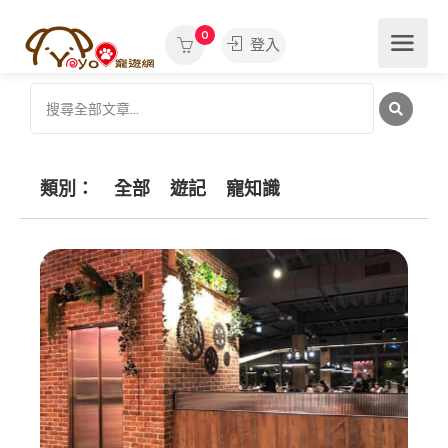
0
登入
類別：
全部
遊記
寵知識