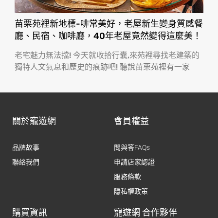
苗栗苑裡新地標-啡常美好，老屋新生變身質感餐
廳、民宿、咖啡廳，40年老屋竟然變得這麼美！
老宅魅力無法擋! 今天就收拾行囊,來苑裡尋找老建築的
獨特人文氣息和歷史的痕跡吧! 聽說苗栗苑裡有一家
關於寵遊網
會員權益
品牌故事
問與答FAQs
聯絡我們
申請店家認證
服務條款
隱私權政策
購買資訊
寵遊網 合作夥伴