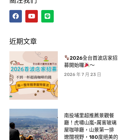
關注我們
近期文章
2026全台首波店家招
募開始囉
～
2026 年 7 月 23 日
南投埔里超推薦景觀餐
廳！虎嘯山嵐-厲害玻璃
屋咖啡廳，山景第一排
遼闊視野，180度絕美的