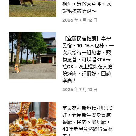
視角，無敵大草坪可以
讓毛孩盡情跑〜
2026 年 7 月 12 日
【宜蘭民宿推薦】享佇
民宿，10-16人包棟，一
次只接待一組旅客，寵
物友善，可以唱KTV卡
拉OK，晚上還能在大庭
院烤肉，評價好、回訪
率高！
2026 年 7 月 10 日
苗栗苑裡新地標-啡常美
好，老屋新生變身質感
餐廳、民宿、咖啡廳，
40年老屋竟然變得這麼