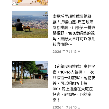
南投埔里超推薦景觀餐
廳！虎嘯山嵐-厲害玻璃
屋咖啡廳，山景第一排遼
闊視野，180度絕美的視
角，無敵大草坪可以讓毛
孩盡情跑〜
2026 年 7 月 12 日
【宜蘭民宿推薦】享佇民
宿，10-16人包棟，一次
只接待一組旅客，寵物友
善，可以唱KTV卡拉
OK，晚上還能在大庭院
烤肉，評價好、回訪率
高！
2026 年 7 月 10 日