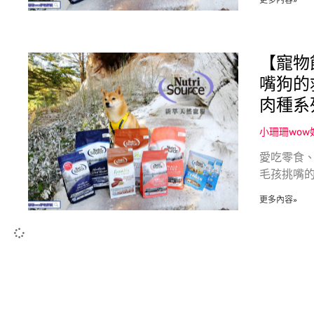
更多內容»
【寵物飼
嘴狗的
肉種系
小珊珊wo
愛吃零食、
毛孩挑嘴
更多內容»