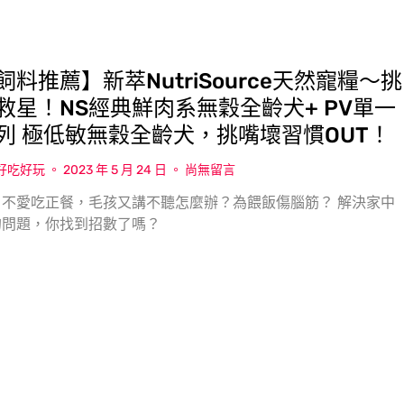
料推薦】新萃NutriSource天然寵糧〜挑
救星！NS經典鮮肉系無穀全齡犬+ PV單一
列 極低敏無穀全齡犬，挑嘴壞習慣OUT！
w好吃好玩
2023 年 5 月 24 日
尚無留言
不愛吃正餐，毛孩又講不聽怎麼辦？為餵飯傷腦筋？ 解決家中
的問題，你找到招數了嗎？