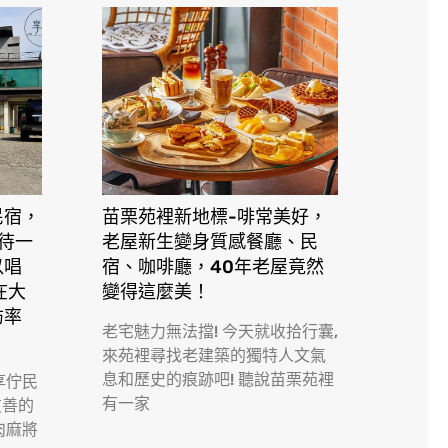
民宿，
苗栗苑裡新地標-啡常美好，
接待一
老屋新生變身質感餐廳、民
以唱
宿、咖啡廳，40年老屋竟然
在大
變得這麼美！
訪率
老宅魅力無法擋! 今天就收拾行囊,
來苑裡尋找老建築的獨特人文氣
息和歷史的痕跡吧! 聽說苗栗苑裡
享佇民
有一家
友善的
肉麻將