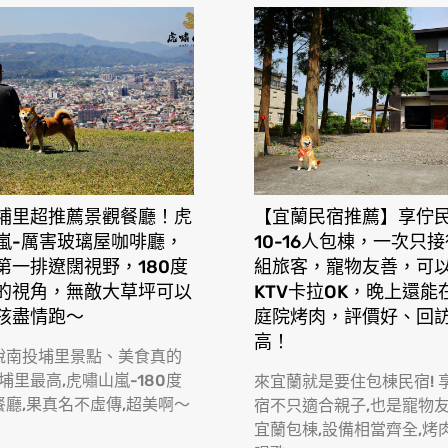
埔里超推薦景觀餐廳！虎
【宜蘭民宿推薦】享佇
嵐-厲害玻璃屋咖啡廳，
10-16人包棟，一次只
第一排遼闊視野，180度
組旅客，寵物友善，可
的視角，無敵大草坪可以
KTV卡拉OK，晚上還能
孩盡情跑〜
庭院烤肉，評價好、回
高！
說南投埔里景點、美食真的
 埔里最高,虎嘯山嵐-180度
來宜蘭就是要住包棟民宿! 
餐廳,果真名不虛傳,超美啊〜
宿不只適合親子,也是寵物
宜蘭包棟,設備相當齊全,烤