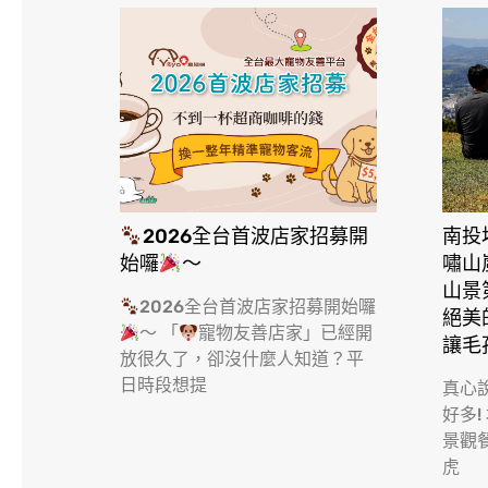
2026全台首波店家招募開
南投
始囉
～
嘯山
山景
2026全台首波店家招募開始囉
絕美
～ 「
寵物友善店家」已經開
讓毛
放很久了，卻沒什麼人知道？平
日時段想提
真心
好多!
景觀
虎