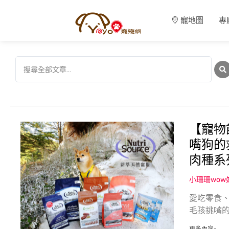
寵地圖
專
【寵物飼
嘴狗的
肉種系
小珊珊wo
愛吃零食、
毛孩挑嘴