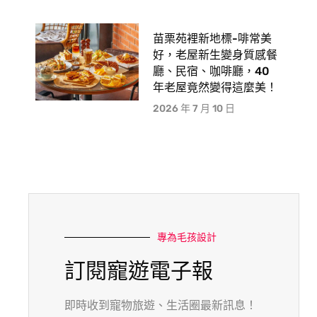
苗栗苑裡新地標-啡常美
好，老屋新生變身質感餐
廳、民宿、咖啡廳，40
年老屋竟然變得這麼美！
2026 年 7 月 10 日
專為毛孩設計
訂閱寵遊電子報
即時收到寵物旅遊、生活圈最新訊息！