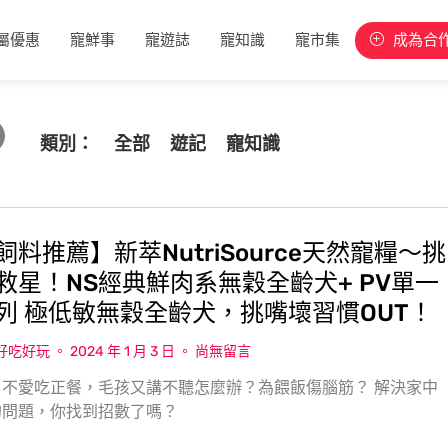
屬優惠
寵鮮事
寵遊誌
寵知識
寵市集
成為合
類別：
全部
遊記
寵知識
料推薦】新萃NutriSource天然寵糧〜挑
救星！NS經典鮮肉系無穀全齡犬+ PV單一
列 極低敏無穀全齡犬，挑嘴壞習慣OUT！
w好吃好玩
2024 年 1 月 3 日
尚無留言
不愛吃正餐，毛孩又講不聽怎麼辦？為餵飯傷腦筋？ 解決家中
的問題，你找到招數了嗎？