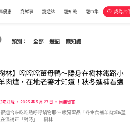
屬優惠
寵鮮事
寵遊誌
寵知識
寵市集
成為合
類別：
全部
遊記
寵知識
樹林】噹噹噹薑母鴨〜隱身在樹林鐵路小
羊肉爐，在地老饕才知道！秋冬進補看這
w好吃好玩
2023 年 5 月 27 日
尚無留言
很適合來吃吃熱呼呼鍋物耶〜 暖胃聖品「冬令食補羊肉爐&薑
在溫補正「對時」！ 樹林