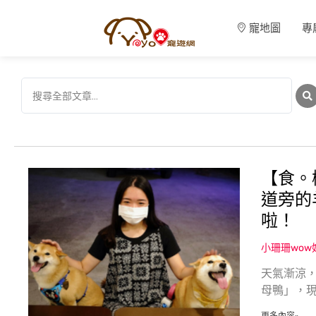
寵地圖
專
【食。
道旁的
啦！
小珊珊wo
天氣漸涼，
母鴨」，現