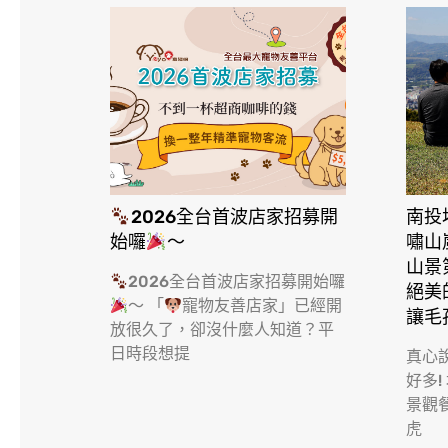
2026全台首波店家招募開
南投
始囉
～
嘯山
山景
2026全台首波店家招募開始囉
絕美
～ 「
寵物友善店家」已經開
讓毛
放很久了，卻沒什麼人知道？平
日時段想提
真心
好多!
景觀
虎