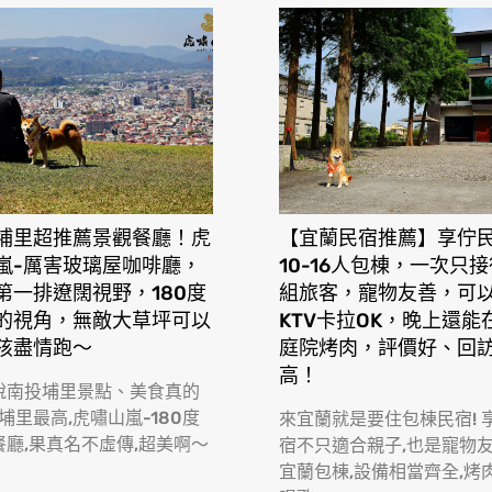
埔里超推薦景觀餐廳！虎
【宜蘭民宿推薦】享佇
嵐-厲害玻璃屋咖啡廳，
10-16人包棟，一次只
第一排遼闊視野，180度
組旅客，寵物友善，可
的視角，無敵大草坪可以
KTV卡拉OK，晚上還能
孩盡情跑〜
庭院烤肉，評價好、回
高！
說南投埔里景點、美食真的
 埔里最高,虎嘯山嵐-180度
來宜蘭就是要住包棟民宿! 
餐廳,果真名不虛傳,超美啊〜
宿不只適合親子,也是寵物
宜蘭包棟,設備相當齊全,烤