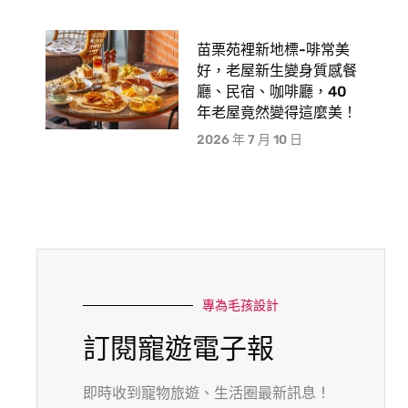
苗栗苑裡新地標-啡常美
好，老屋新生變身質感餐
廳、民宿、咖啡廳，40
年老屋竟然變得這麼美！
2026 年 7 月 10 日
專為毛孩設計
訂閱寵遊電子報
即時收到寵物旅遊、生活圈最新訊息！