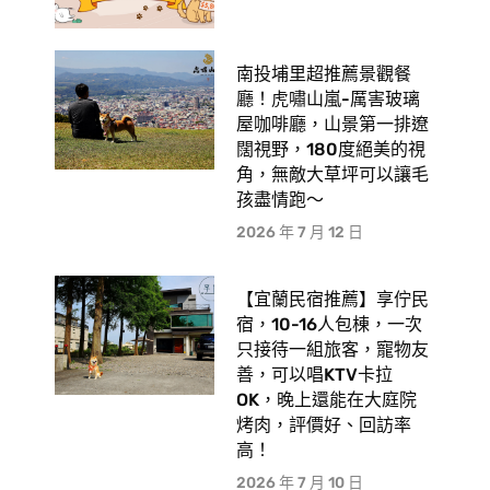
南投埔里超推薦景觀餐
廳！虎嘯山嵐-厲害玻璃
屋咖啡廳，山景第一排遼
闊視野，180度絕美的視
角，無敵大草坪可以讓毛
孩盡情跑〜
2026 年 7 月 12 日
【宜蘭民宿推薦】享佇民
宿，10-16人包棟，一次
只接待一組旅客，寵物友
善，可以唱KTV卡拉
OK，晚上還能在大庭院
烤肉，評價好、回訪率
高！
2026 年 7 月 10 日