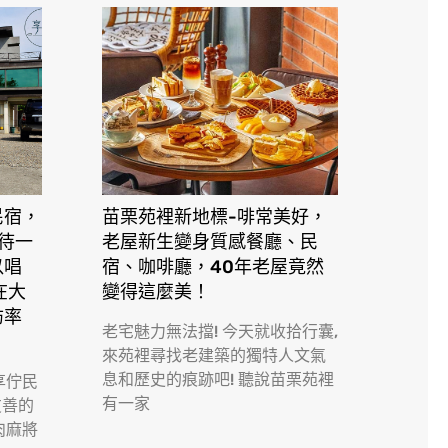
民宿，
苗栗苑裡新地標-啡常美好，
接待一
老屋新生變身質感餐廳、民
以唱
宿、咖啡廳，40年老屋竟然
在大
變得這麼美！
訪率
老宅魅力無法擋! 今天就收拾行囊,
來苑裡尋找老建築的獨特人文氣
息和歷史的痕跡吧! 聽說苗栗苑裡
享佇民
有一家
友善的
肉麻將