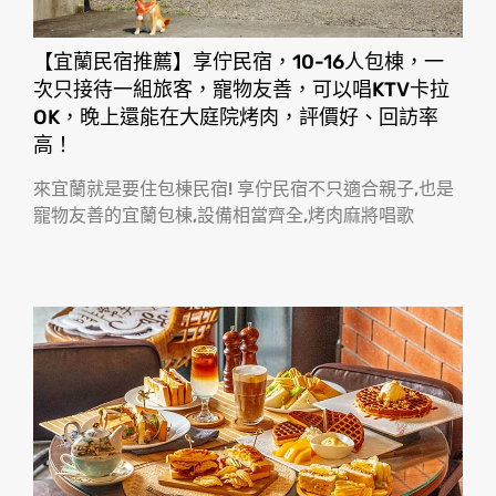
【宜蘭民宿推薦】享佇民宿，10-16人包棟，一
次只接待一組旅客，寵物友善，可以唱KTV卡拉
OK，晚上還能在大庭院烤肉，評價好、回訪率
高！
來宜蘭就是要住包棟民宿! 享佇民宿不只適合親子,也是
寵物友善的宜蘭包棟,設備相當齊全,烤肉麻將唱歌