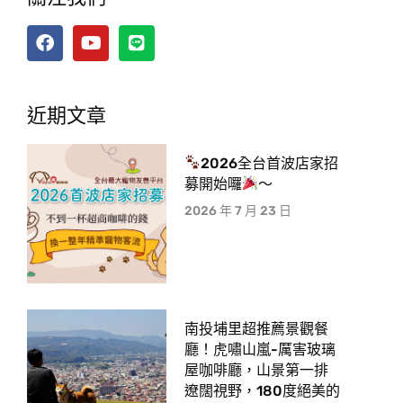
近期文章
2026全台首波店家招
募開始囉
～
2026 年 7 月 23 日
南投埔里超推薦景觀餐
廳！虎嘯山嵐-厲害玻璃
屋咖啡廳，山景第一排
遼闊視野，180度絕美的