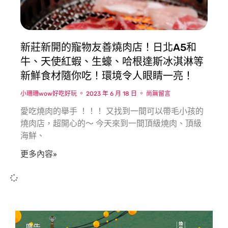
新莊新開的寵物友善燒肉店！日北A5和
牛、天使紅蝦、生蠔、哈根達斯冰淇淋等
新鮮食材隨你吃！環境令人眼睛一亮！
小珊珊wow好吃好玩
2023 年 6 月 18 日
尚無留言
愛吃燒肉的舉手 ！！！ 又找到一間可以帶毛小孩的
燒肉店，超開心的〜 今天來到一間頂級燒肉、頂級
海鮮、
更多內容»
廣告