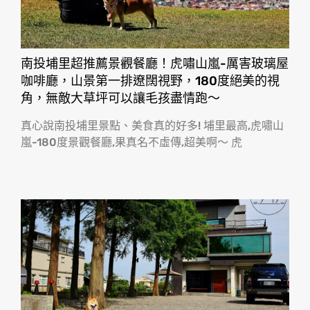
南投埔里超推薦景觀餐廳！虎嘯山嵐-厲害玻璃屋
咖啡廳，山景第一排遼闊視野，180度絕美的視
角，無敵大草坪可以讓毛孩盡情跑〜
真心說南投埔里景點、美食真的好多! 埔里最高,虎嘯山
嵐-180度景觀餐廳,果真名不虛傳,超美啊〜 虎