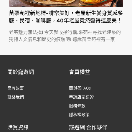
苗栗苑裡新地標-啡常美好，老屋新生變身質感餐
廳、民宿、咖啡廳，40年老屋竟然變得這麼美！
老宅魅力無法擋! 今天就收拾行囊,來苑裡尋找老建築的
獨特人文氣息和歷史的痕跡吧! 聽說苗栗苑裡有一家
關於寵遊網
會員權益
品牌故事
問與答FAQs
聯絡我們
申請店家認證
服務條款
隱私權政策
購買資訊
寵遊網 合作夥伴