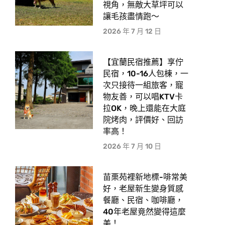
視角，無敵大草坪可以
讓毛孩盡情跑〜
2026 年 7 月 12 日
【宜蘭民宿推薦】享佇
民宿，10-16人包棟，一
次只接待一組旅客，寵
物友善，可以唱KTV卡
拉OK，晚上還能在大庭
院烤肉，評價好、回訪
率高！
2026 年 7 月 10 日
苗栗苑裡新地標-啡常美
好，老屋新生變身質感
餐廳、民宿、咖啡廳，
40年老屋竟然變得這麼
美！