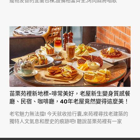
寵物友善的宜蘭包棟,設備相當齊全,烤肉麻將唱歌
苗栗苑裡新地標-啡常美好，老屋新生變身質感餐
廳、民宿、咖啡廳，40年老屋竟然變得這麼美！
老宅魅力無法擋! 今天就收拾行囊,來苑裡尋找老建築的
獨特人文氣息和歷史的痕跡吧! 聽說苗栗苑裡有一家