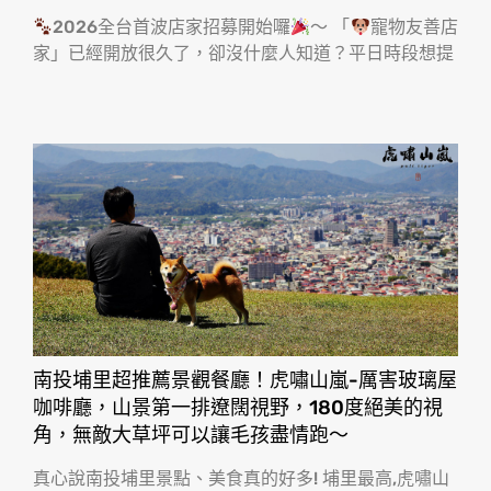
2026全台首波店家招募開始囉
～ 「
寵物友善店
家」已經開放很久了，卻沒什麼人知道？平日時段想提
南投埔里超推薦景觀餐廳！虎嘯山嵐-厲害玻璃屋
咖啡廳，山景第一排遼闊視野，180度絕美的視
角，無敵大草坪可以讓毛孩盡情跑〜
真心說南投埔里景點、美食真的好多! 埔里最高,虎嘯山