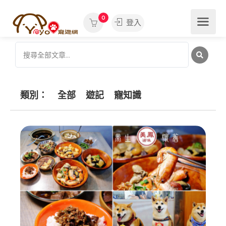
0
登入
類別：
全部
遊記
寵知識