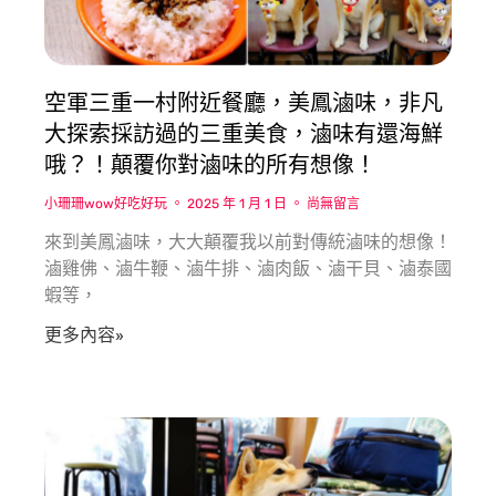
空軍三重一村附近餐廳，美鳳滷味，非凡
大探索採訪過的三重美食，滷味有還海鮮
哦？！顛覆你對滷味的所有想像！
小珊珊wow好吃好玩
2025 年 1 月 1 日
尚無留言
來到美鳳滷味，大大顛覆我以前對傳統滷味的想像！
滷雞佛、滷牛鞭、滷牛排、滷肉飯、滷干貝、滷泰國
蝦等，
更多內容»