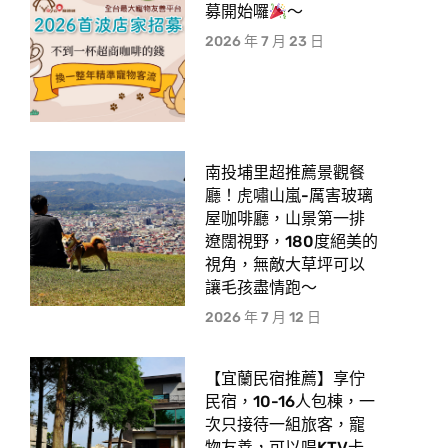
募開始囉
～
2026 年 7 月 23 日
南投埔里超推薦景觀餐
廳！虎嘯山嵐-厲害玻璃
屋咖啡廳，山景第一排
遼闊視野，180度絕美的
視角，無敵大草坪可以
讓毛孩盡情跑〜
2026 年 7 月 12 日
【宜蘭民宿推薦】享佇
民宿，10-16人包棟，一
次只接待一組旅客，寵
物友善，可以唱KTV卡