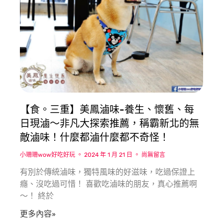
【食。三重】美鳳滷味-養生、懷舊、每
日現滷〜非凡大探索推薦，稱霸新北的無
敵滷味！什麼都滷什麼都不奇怪！
小珊珊wow好吃好玩
2024 年 1 月 21 日
尚無留言
有別於傳統滷味，獨特風味的好滋味，吃過保證上
癮、沒吃過可惜！ 喜歡吃滷味的朋友，真心推薦啊
〜！ 終於
更多內容»