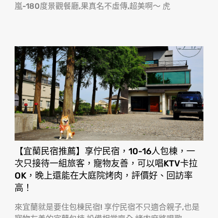
嵐-180度景觀餐廳,果真名不虛傳,超美啊〜 虎
【宜蘭民宿推薦】享佇民宿，10-16人包棟，一
次只接待一組旅客，寵物友善，可以唱KTV卡拉
OK，晚上還能在大庭院烤肉，評價好、回訪率
高！
來宜蘭就是要住包棟民宿! 享佇民宿不只適合親子,也是