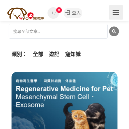
0
登入
類別：
全部
遊記
寵知識