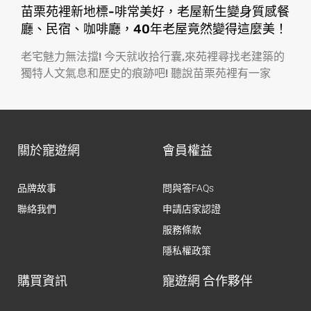
苗栗苑裡新地標-啡常美好，老屋新生變身質感餐
廳、民宿、咖啡廳，40年老屋竟然變得這麼美！
老宅魅力無法擋! 今天就收拾行囊,來苑裡尋找老建築的
獨特人文氣息和歷史的痕跡吧! 聽說苗栗苑裡有一家
關於寵遊網
會員權益
品牌故事
問與答FAQs
聯絡我們
申請店家認證
服務條款
隱私權政策
購買資訊
寵遊網 合作夥伴