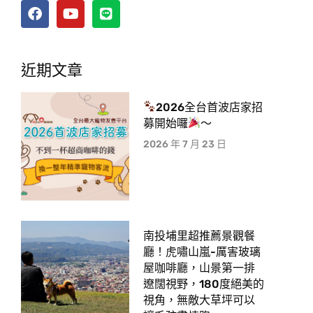
近期文章
2026全台首波店家招
募開始囉
～
2026 年 7 月 23 日
南投埔里超推薦景觀餐
廳！虎嘯山嵐-厲害玻璃
屋咖啡廳，山景第一排
遼闊視野，180度絕美的
視角，無敵大草坪可以