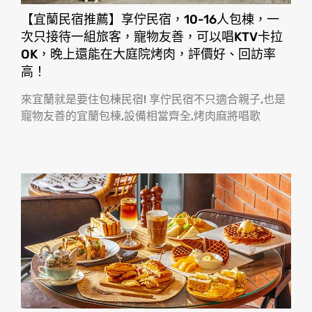
【宜蘭民宿推薦】享佇民宿，10-16人包棟，一
次只接待一組旅客，寵物友善，可以唱KTV卡拉
OK，晚上還能在大庭院烤肉，評價好、回訪率
高！
來宜蘭就是要住包棟民宿! 享佇民宿不只適合親子,也是
寵物友善的宜蘭包棟,設備相當齊全,烤肉麻將唱歌