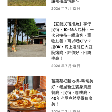
讓毛孩盡情跑〜
2026 年 7 月 12 日
【宜蘭民宿推薦】享佇
民宿，10-16人包棟，一
次只接待一組旅客，寵
物友善，可以唱KTV卡
拉OK，晚上還能在大庭
院烤肉，評價好、回訪
率高！
2026 年 7 月 10 日
苗栗苑裡新地標-啡常美
好，老屋新生變身質感
餐廳、民宿、咖啡廳，
40年老屋竟然變得這麼
美！
2026 年 7 月 10 日