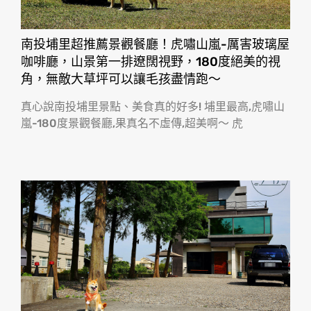
南投埔里超推薦景觀餐廳！虎嘯山嵐-厲害玻璃屋
咖啡廳，山景第一排遼闊視野，180度絕美的視
角，無敵大草坪可以讓毛孩盡情跑〜
真心說南投埔里景點、美食真的好多! 埔里最高,虎嘯山
嵐-180度景觀餐廳,果真名不虛傳,超美啊〜 虎