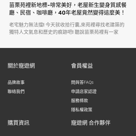
苗栗苑裡新地標-啡常美好，老屋新生變身質感餐
廳、民宿、咖啡廳，40年老屋竟然變得這麼美！
老宅魅力無法擋! 今天就收拾行囊,來苑裡尋找老建築的
獨特人文氣息和歷史的痕跡吧! 聽說苗栗苑裡有一家
關於寵遊網
會員權益
品牌故事
問與答FAQs
聯絡我們
申請店家認證
服務條款
隱私權政策
購買資訊
寵遊網 合作夥伴