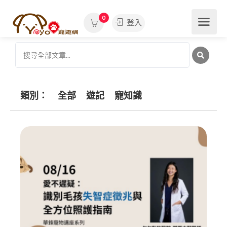
0
登入
類別：
全部
遊記
寵知識