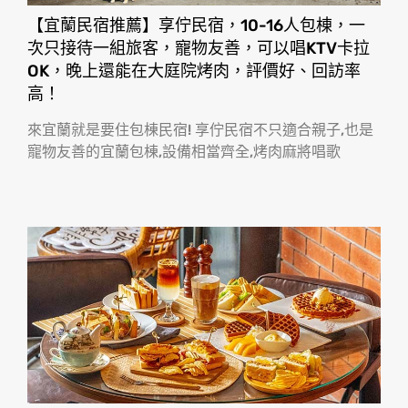
【宜蘭民宿推薦】享佇民宿，10-16人包棟，一
次只接待一組旅客，寵物友善，可以唱KTV卡拉
OK，晚上還能在大庭院烤肉，評價好、回訪率
高！
來宜蘭就是要住包棟民宿! 享佇民宿不只適合親子,也是
寵物友善的宜蘭包棟,設備相當齊全,烤肉麻將唱歌