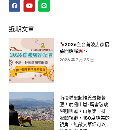
近期文章
2026全台首波店家招
募開始囉
～
2026 年 7 月 23 日
南投埔里超推薦景觀餐
廳！虎嘯山嵐-厲害玻璃
屋咖啡廳，山景第一排
遼闊視野，180度絕美的
視角，無敵大草坪可以