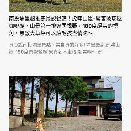
南投埔里超推薦景觀餐廳！虎嘯山嵐-厲害玻璃屋
咖啡廳，山景第一排遼闊視野，180度絕美的視
角，無敵大草坪可以讓毛孩盡情跑〜
真心說南投埔里景點、美食真的好多! 埔里最高,虎嘯山
嵐-180度景觀餐廳,果真名不虛傳,超美啊〜 虎