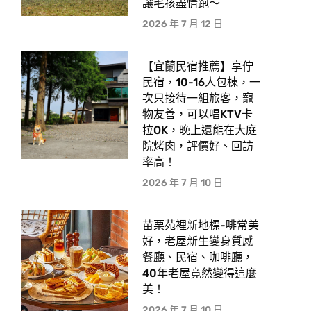
讓毛孩盡情跑〜
2026 年 7 月 12 日
【宜蘭民宿推薦】享佇
民宿，10-16人包棟，一
次只接待一組旅客，寵
物友善，可以唱KTV卡
拉OK，晚上還能在大庭
院烤肉，評價好、回訪
率高！
2026 年 7 月 10 日
苗栗苑裡新地標-啡常美
好，老屋新生變身質感
餐廳、民宿、咖啡廳，
40年老屋竟然變得這麼
美！
2026 年 7 月 10 日