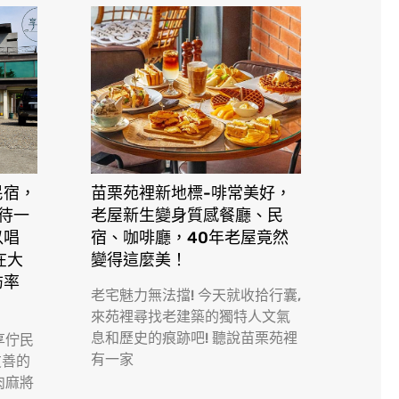
民宿，
苗栗苑裡新地標-啡常美好，
接待一
老屋新生變身質感餐廳、民
以唱
宿、咖啡廳，40年老屋竟然
在大
變得這麼美！
訪率
老宅魅力無法擋! 今天就收拾行囊,
來苑裡尋找老建築的獨特人文氣
息和歷史的痕跡吧! 聽說苗栗苑裡
享佇民
有一家
友善的
肉麻將