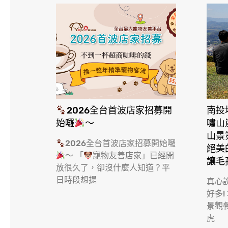
2026全台首波店家招募開
南投
始囉
～
嘯山
山景
2026全台首波店家招募開始囉
絕美
～ 「
寵物友善店家」已經開
讓毛
放很久了，卻沒什麼人知道？平
日時段想提
真心
好多!
景觀
虎