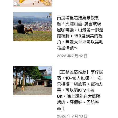
南投埔里超推薦景觀餐
廳！虎嘯山嵐-厲害玻璃
屋咖啡廳，山景第一排遼
闊視野，180度絕美的視
角，無敵大草坪可以讓毛
孩盡情跑〜
2026 年 7 月 12 日
【宜蘭民宿推薦】享佇民
宿，10-16人包棟，一次
只接待一組旅客，寵物友
善，可以唱KTV卡拉
OK，晚上還能在大庭院
烤肉，評價好、回訪率
高！
2026 年 7 月 10 日