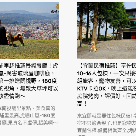
埔里超推薦景觀餐廳！虎
【宜蘭民宿推薦】享佇
嵐-厲害玻璃屋咖啡廳，
10-16人包棟，一次只
第一排遼闊視野，180度
組旅客，寵物友善，可
的視角，無敵大草坪可以
KTV卡拉OK，晚上還能
孩盡情跑〜
庭院烤肉，評價好、回
高！
說南投埔里景點、美食真的
 埔里最高,虎嘯山嵐-180度
來宜蘭就是要住包棟民宿! 
餐廳,果真名不虛傳,超美啊〜
宿不只適合親子,也是寵物
宜蘭包棟,設備相當齊全,烤