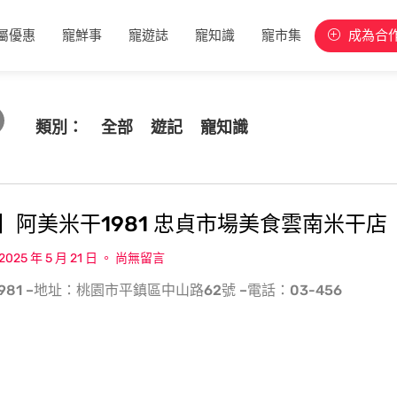
屬優惠
寵鮮事
寵遊誌
寵知識
寵市集
成為合
類別：
全部
遊記
寵知識
】阿美米干1981 忠貞市場美食雲南米干店
2025 年 5 月 21 日
尚無留言
1981 –地址：桃園市平鎮區中山路62號 –電話：03-456