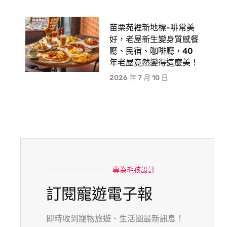
苗栗苑裡新地標-啡常美
好，老屋新生變身質感餐
廳、民宿、咖啡廳，40
年老屋竟然變得這麼美！
2026 年 7 月 10 日
專為毛孩設計
訂閱寵遊電子報
即時收到寵物旅遊、生活圈最新訊息！