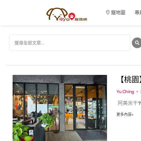
寵地圖
專
【桃園
Yu Ching
​ 阿美米干
更多內容»