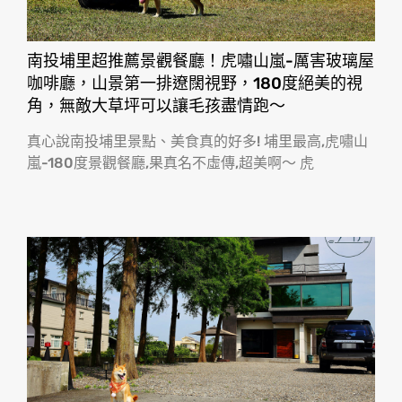
南投埔里超推薦景觀餐廳！虎嘯山嵐-厲害玻璃屋
咖啡廳，山景第一排遼闊視野，180度絕美的視
角，無敵大草坪可以讓毛孩盡情跑〜
真心說南投埔里景點、美食真的好多! 埔里最高,虎嘯山
嵐-180度景觀餐廳,果真名不虛傳,超美啊〜 虎