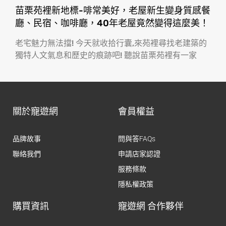
苗栗苑裡新地標-啡常美好，老屋新生變身質感餐
廳、民宿、咖啡廳，40年老屋竟然變得這麼美！
老宅魅力無法擋! 今天就收拾行囊,來苑裡尋找老建築的
獨特人文氣息和歷史的痕跡吧! 聽說苗栗苑裡有一家
關於寵遊網
會員權益
品牌故事
問與答FAQs
聯絡我們
申請店家認證
服務條款
隱私權政策
購買資訊
寵遊網 合作夥伴