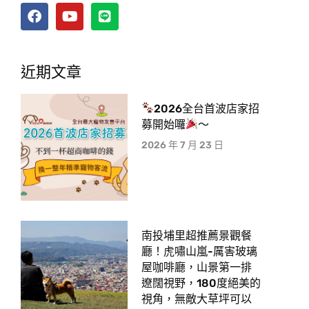
近期文章
2026全台首波店家招
募開始囉
～
2026 年 7 月 23 日
南投埔里超推薦景觀餐
廳！虎嘯山嵐-厲害玻璃
屋咖啡廳，山景第一排
遼闊視野，180度絕美的
視角，無敵大草坪可以