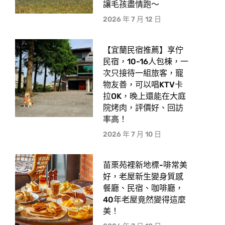
讓毛孩盡情跑〜
2026 年 7 月 12 日
【宜蘭民宿推薦】享佇
民宿，10-16人包棟，一
次只接待一組旅客，寵
物友善，可以唱KTV卡
拉OK，晚上還能在大庭
院烤肉，評價好、回訪
率高！
2026 年 7 月 10 日
苗栗苑裡新地標-啡常美
好，老屋新生變身質感
餐廳、民宿、咖啡廳，
40年老屋竟然變得這麼
美！