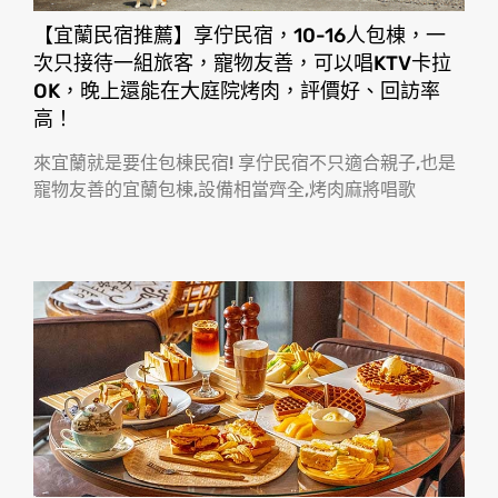
【宜蘭民宿推薦】享佇民宿，10-16人包棟，一
次只接待一組旅客，寵物友善，可以唱KTV卡拉
OK，晚上還能在大庭院烤肉，評價好、回訪率
高！
來宜蘭就是要住包棟民宿! 享佇民宿不只適合親子,也是
寵物友善的宜蘭包棟,設備相當齊全,烤肉麻將唱歌