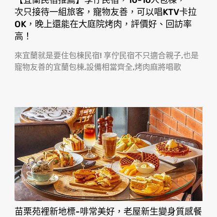
【宜蘭民宿推薦】享佇民宿，10-16人包棟，一
次只接待一組旅客，寵物友善，可以唱KTV卡拉
OK，晚上還能在大庭院烤肉，評價好、回訪率
高！
來宜蘭就是要住包棟民宿! 享佇民宿不只適合親子,也是
寵物友善的宜蘭包棟,設備相當齊全,烤肉麻將唱歌
苗栗苑裡新地標-啡常美好，老屋新生變身質感餐