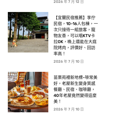
2026 年 7 月 12 日
【宜蘭民宿推薦】享佇
民宿，10-16人包棟，一
次只接待一組旅客，寵
物友善，可以唱KTV卡
拉OK，晚上還能在大庭
院烤肉，評價好、回訪
率高！
2026 年 7 月 10 日
苗栗苑裡新地標-啡常美
好，老屋新生變身質感
餐廳、民宿、咖啡廳，
40年老屋竟然變得這麼
美！
2026 年 7 月 10 日