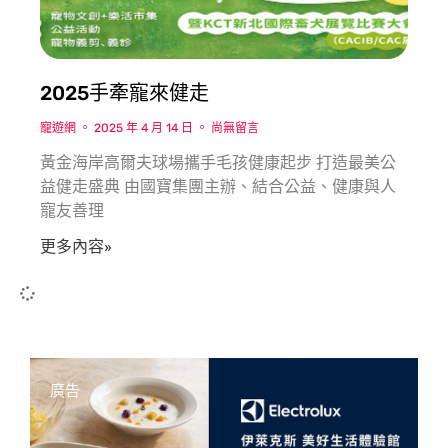
2025手牽寵來健走
寵遊網
2025 年 4 月 14 日
尚無留言
黃金海岸高爾夫球場攜手毛孩健康起步 打造最美公
益健走盛典 由國寶集團主辦、結合公益、健康與人
寵友善理
更多內容»
廣告