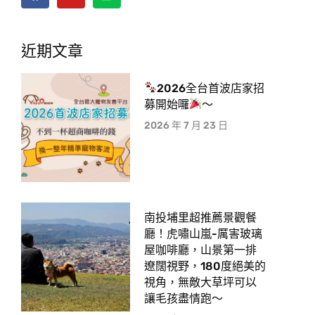
近期文章
2026全台首波店家招
募開始囉
～
2026 年 7 月 23 日
南投埔里超推薦景觀餐
廳！虎嘯山嵐-厲害玻璃
屋咖啡廳，山景第一排
遼闊視野，180度絕美的
視角，無敵大草坪可以
讓毛孩盡情跑〜