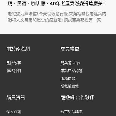
廳、民宿、咖啡廳，40年老屋竟然變得這麼美！
老宅魅力無法擋! 今天就收拾行囊,來苑裡尋找老建築的
獨特人文氣息和歷史的痕跡吧! 聽說苗栗苑裡有一家
關於寵遊網
會員權益
品牌故事
問與答FAQs
聯絡我們
申請店家認證
服務條款
隱私權政策
購買資訊
寵遊網 合作夥伴
個人資訊
寵市集品牌館