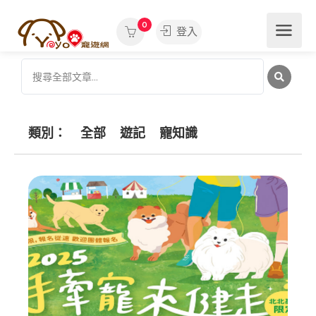
0
登入
類別：
全部
遊記
寵知識