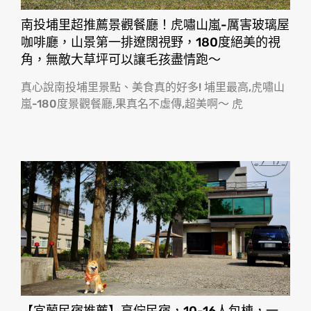
南投埔里超推薦景觀餐廳！虎嘯山嵐-厲害玻璃屋
咖啡廳，山景第一排遼闊視野，180度絕美的視
角，無敵大草坪可以讓毛孩盡情跑〜
真心說南投埔里景點、美食真的好多! 埔里最高,虎嘯山
嵐-180度景觀餐廳,果真名不虛傳,超美啊〜 虎