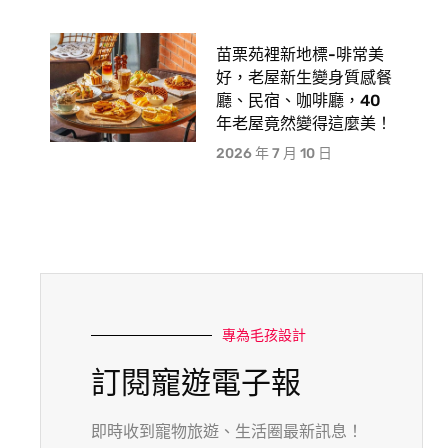
苗栗苑裡新地標-啡常美
好，老屋新生變身質感餐
廳、民宿、咖啡廳，40
年老屋竟然變得這麼美！
2026 年 7 月 10 日
專為毛孩設計
訂閱寵遊電子報
即時收到寵物旅遊、生活圈最新訊息！