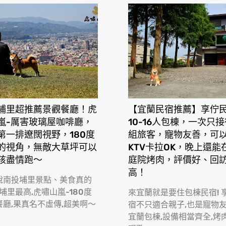
埔里超推薦景觀餐廳！虎
【宜蘭民宿推薦】享佇
嵐-厲害玻璃屋咖啡廳，
10-16人包棟，一次只
第一排遼闊視野，180度
組旅客，寵物友善，可
的視角，無敵大草坪可以
KTV卡拉OK，晚上還能
孩盡情跑〜
庭院烤肉，評價好、回
高！
說南投埔里景點、美食真的
一間賣車輪餅、司康以及咖啡的下午茶處所，店內的內用用餐座
 埔里最高,虎嘯山嵐-180度
來宜蘭就是要住包棟民宿! 
且於店內用餐每人有$120的低消，禁帶外食、飲料，可以帶毛
餐廳,果真名不虛傳,超美啊〜
宿不只適合親子,也是寵物
宜蘭包棟,設備相當齊全,烤