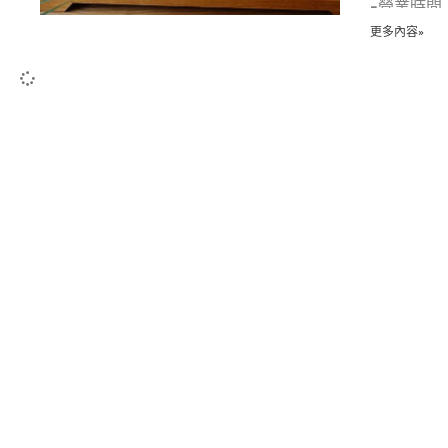
-營業時間：
週日11：
更多內容»
-不可刷卡
-沒有停車
-寵物友善
野小孩座
話看到台
條，建議