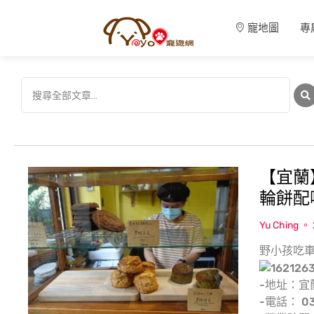
寵地圖
專
【宜蘭
輪餅配
Yu Ching
野小孩吃
-地址：宜
-電話： 03