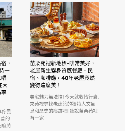
民宿，
苗栗苑裡新地標-啡常美好，
接待一
老屋新生變身質感餐廳、民
以唱
宿、咖啡廳，40年老屋竟然
在大
變得這麼美！
訪率
老宅魅力無法擋! 今天就收拾行囊,
來苑裡尋找老建築的獨特人文氣
息和歷史的痕跡吧! 聽說苗栗苑裡
享佇民
有一家
友善的
肉麻將