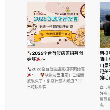
2026全台首波店家招募開
南投
始囉
～
嘯山
山景
2026全台首波店家招募開始囉
絕美
～ 「
寵物友善店家」已經開
讓毛
放很久了，卻沒什麼人知道？平
日時段想提
真心
野小孩是
好多!
位比較少，
景觀
孩
虎