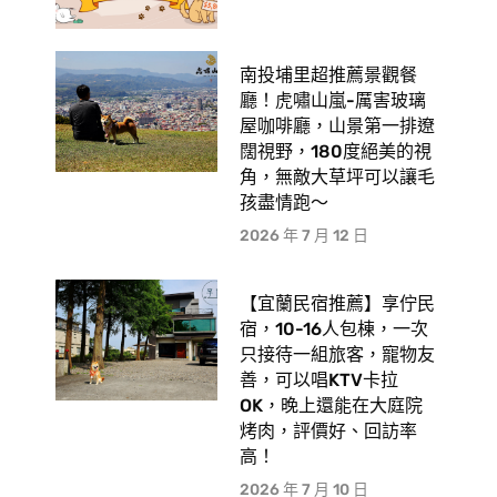
南投埔里超推薦景觀餐
廳！虎嘯山嵐-厲害玻璃
屋咖啡廳，山景第一排遼
闊視野，180度絕美的視
角，無敵大草坪可以讓毛
孩盡情跑〜
2026 年 7 月 12 日
【宜蘭民宿推薦】享佇民
宿，10-16人包棟，一次
只接待一組旅客，寵物友
善，可以唱KTV卡拉
OK，晚上還能在大庭院
烤肉，評價好、回訪率
高！
2026 年 7 月 10 日