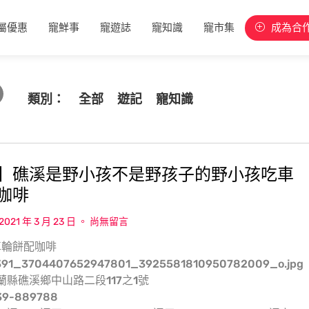
屬優惠
寵鮮事
寵遊誌
寵知識
寵市集
成為合
類別：
全部
遊記
寵知識
】礁溪是野小孩不是野孩子的野小孩吃車
咖啡
2021 年 3 月 23 日
尚無留言
車輪餅配咖啡
蘭縣礁溪鄉中山路二段117之1號
9-889788