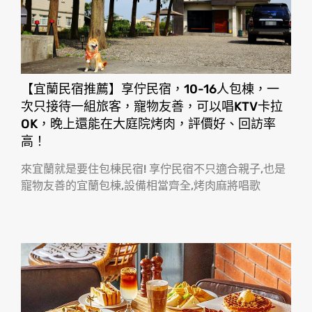
【宜蘭民宿推薦】享佇民宿，10-16人包棟，一
次只接待一組旅客，寵物友善，可以唱KTV卡拉
OK，晚上還能在大庭院烤肉，評價好、回訪率
高！
來宜蘭就是要住包棟民宿! 享佇民宿不只適合親子,也是
寵物友善的宜蘭包棟,設備相當齊全,烤肉麻將唱歌