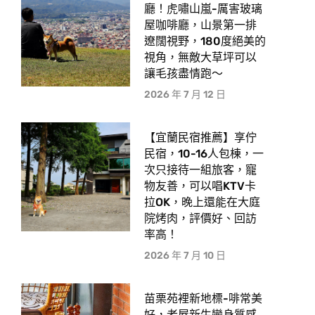
廳！虎嘯山嵐-厲害玻璃
屋咖啡廳，山景第一排
遼闊視野，180度絕美的
視角，無敵大草坪可以
讓毛孩盡情跑〜
2026 年 7 月 12 日
【宜蘭民宿推薦】享佇
民宿，10-16人包棟，一
次只接待一組旅客，寵
物友善，可以唱KTV卡
拉OK，晚上還能在大庭
院烤肉，評價好、回訪
率高！
2026 年 7 月 10 日
苗栗苑裡新地標-啡常美
好，老屋新生變身質感