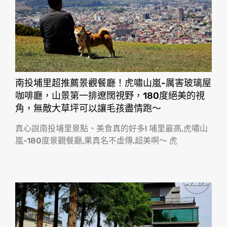
南投埔里超推薦景觀餐廳！虎嘯山嵐-厲害玻璃屋
咖啡廳，山景第一排遼闊視野，180度絕美的視
角，無敵大草坪可以讓毛孩盡情跑〜
真心說南投埔里景點、美食真的好多! 埔里最高,虎嘯山
嵐-180度景觀餐廳,果真名不虛傳,超美啊〜 虎