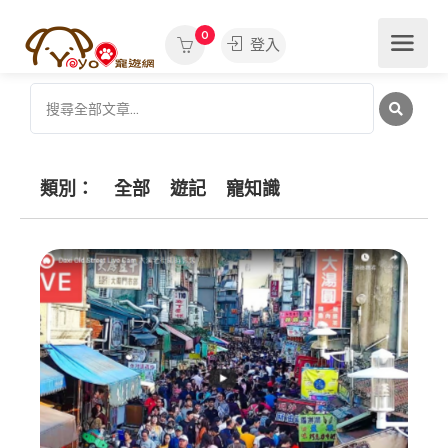
0
登入
類別：
全部
遊記
寵知識