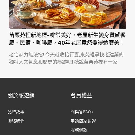
苗栗苑裡新地標-啡常美好，老屋新生變身質感餐
廳、民宿、咖啡廳，40年老屋竟然變得這麼美！
老宅魅力無法擋! 今天就收拾行囊,來苑裡尋找老建築的
獨特人文氣息和歷史的痕跡吧! 聽說苗栗苑裡有一家
關於寵遊網
會員權益
品牌故事
問與答FAQs
聯絡我們
申請店家認證
服務條款