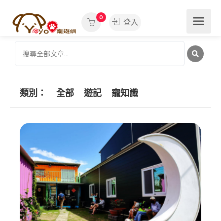
0
登入
類別：
全部
遊記
寵知識