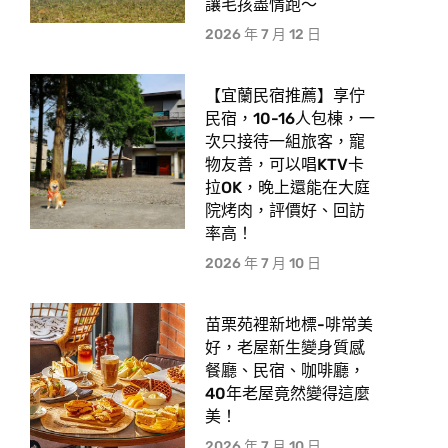
讓毛孩盡情跑〜
2026 年 7 月 12 日
【宜蘭民宿推薦】享佇
民宿，10-16人包棟，一
次只接待一組旅客，寵
物友善，可以唱KTV卡
拉OK，晚上還能在大庭
院烤肉，評價好、回訪
率高！
2026 年 7 月 10 日
苗栗苑裡新地標-啡常美
好，老屋新生變身質感
餐廳、民宿、咖啡廳，
40年老屋竟然變得這麼
美！
2026 年 7 月 10 日