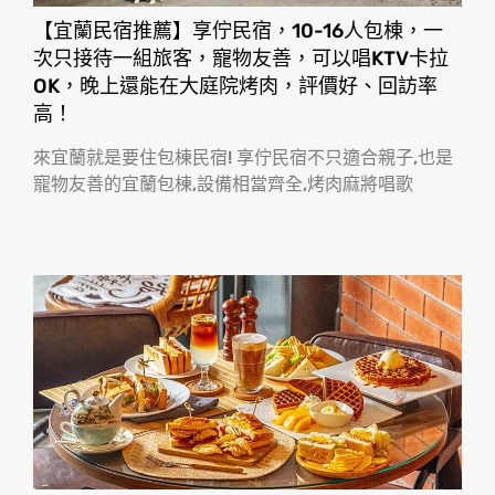
【宜蘭民宿推薦】享佇民宿，10-16人包棟，一
次只接待一組旅客，寵物友善，可以唱KTV卡拉
OK，晚上還能在大庭院烤肉，評價好、回訪率
高！
來宜蘭就是要住包棟民宿! 享佇民宿不只適合親子,也是
寵物友善的宜蘭包棟,設備相當齊全,烤肉麻將唱歌