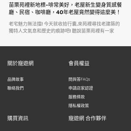
苗栗苑裡新地標-啡常美好，老屋新生變身質感餐
廳、民宿、咖啡廳，40年老屋竟然變得這麼美！
老宅魅力無法擋! 今天就收拾行囊,來苑裡尋找老建築的
獨特人文氣息和歷史的痕跡吧! 聽說苗栗苑裡有一家
關於寵遊網
會員權益
品牌故事
問與答FAQs
聯絡我們
申請店家認證
服務條款
隱私權政策
購買資訊
寵遊網 合作夥伴