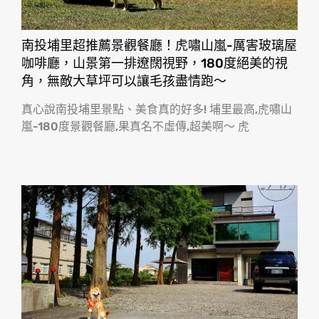
南投埔里超推薦景觀餐廳！虎嘯山嵐-厲害玻璃屋
咖啡廳，山景第一排遼闊視野，180度絕美的視
角，無敵大草坪可以讓毛孩盡情跑〜
真心說南投埔里景點、美食真的好多! 埔里最高,虎嘯山
嵐-180度景觀餐廳,果真名不虛傳,超美啊〜 虎