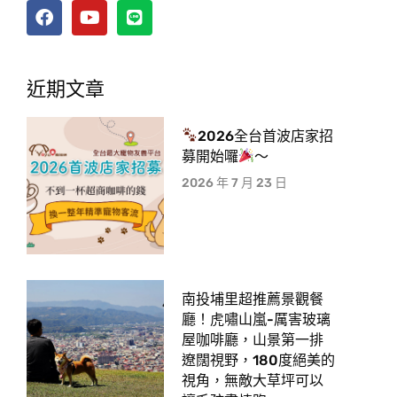
近期文章
2026全台首波店家招
募開始囉
～
2026 年 7 月 23 日
南投埔里超推薦景觀餐
廳！虎嘯山嵐-厲害玻璃
屋咖啡廳，山景第一排
遼闊視野，180度絕美的
視角，無敵大草坪可以