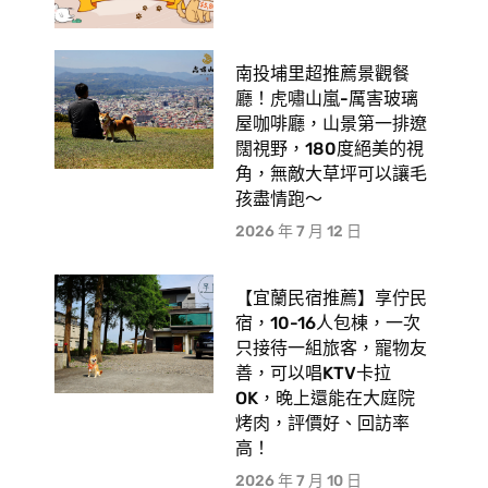
南投埔里超推薦景觀餐
廳！虎嘯山嵐-厲害玻璃
屋咖啡廳，山景第一排遼
闊視野，180度絕美的視
角，無敵大草坪可以讓毛
孩盡情跑〜
2026 年 7 月 12 日
【宜蘭民宿推薦】享佇民
宿，10-16人包棟，一次
只接待一組旅客，寵物友
善，可以唱KTV卡拉
OK，晚上還能在大庭院
烤肉，評價好、回訪率
高！
2026 年 7 月 10 日