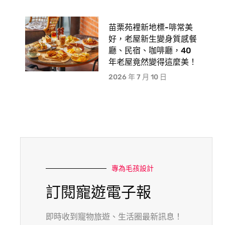
苗栗苑裡新地標-啡常美
好，老屋新生變身質感餐
廳、民宿、咖啡廳，40
年老屋竟然變得這麼美！
2026 年 7 月 10 日
專為毛孩設計
訂閱寵遊電子報
即時收到寵物旅遊、生活圈最新訊息！