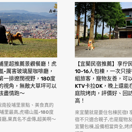
埔里超推薦景觀餐廳！虎
【宜蘭民宿推薦】享佇
嵐-厲害玻璃屋咖啡廳，
10-16人包棟，一次只
第一排遼闊視野，180度
組旅客，寵物友善，可
的視角，無敵大草坪可以
KTV卡拉OK，晚上還能
孩盡情跑〜
庭院烤肉，評價好、回
高！
說南投埔里景點、美食真的
 埔里最高,虎嘯山嵐-180度
來宜蘭就是要住包棟民宿! 
餐廳,果真名不虛傳,超美啊〜
宿不只適合親子,也是寵物
宜蘭包棟,設備相當齊全,烤