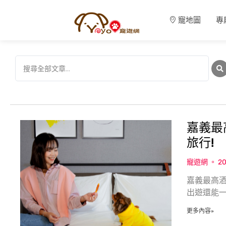
寵地圖
專
嘉義最
旅行!
寵遊網
20
嘉義最高酒
出遊還能
更多內容»