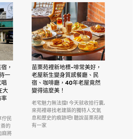
民宿，
苗栗苑裡新地標-啡常美好，
接待一
老屋新生變身質感餐廳、民
以唱
宿、咖啡廳，40年老屋竟然
在大
變得這麼美！
訪率
老宅魅力無法擋! 今天就收拾行囊,
來苑裡尋找老建築的獨特人文氣
息和歷史的痕跡吧! 聽說苗栗苑裡
享佇民
有一家
友善的
肉麻將