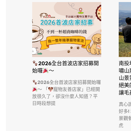
2026全台首波店家招募開
南投
始囉
～
嘯山
山景
2026全台首波店家招募開始囉
絕美
～ 「
寵物友善店家」已經開
讓毛
放很久了，卻沒什麼人知道？平
日時段想提
真心
好多!
景觀
虎