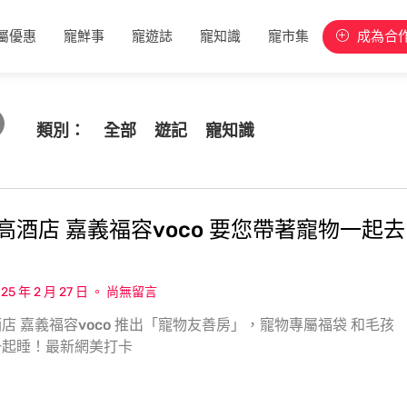
屬優惠
寵鮮事
寵遊誌
寵知識
寵市集
成為合
類別：
全部
遊記
寵知識
高酒店 嘉義福容voco 要您帶著寵物一起去
25 年 2 月 27 日
尚無留言
店 嘉義福容voco 推出「寵物友善房」，寵物專屬福袋 和毛孩
一起睡！最新網美打卡