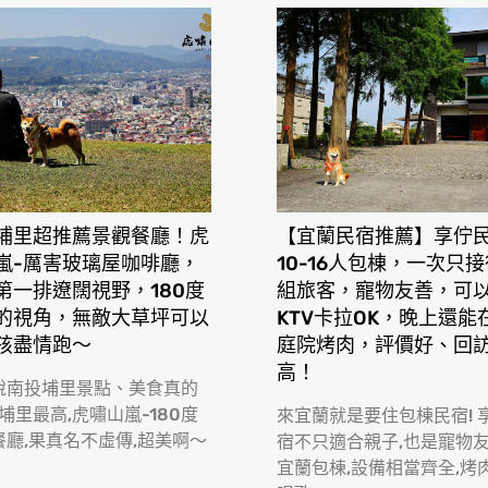
埔里超推薦景觀餐廳！虎
【宜蘭民宿推薦】享佇
嵐-厲害玻璃屋咖啡廳，
10-16人包棟，一次只
第一排遼闊視野，180度
組旅客，寵物友善，可
的視角，無敵大草坪可以
KTV卡拉OK，晚上還能
孩盡情跑〜
庭院烤肉，評價好、回
高！
說南投埔里景點、美食真的
 埔里最高,虎嘯山嵐-180度
來宜蘭就是要住包棟民宿! 
餐廳,果真名不虛傳,超美啊〜
宿不只適合親子,也是寵物
宜蘭包棟,設備相當齊全,烤