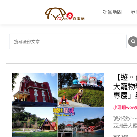
寵地圖
專
【遊。台
大寵物
專屬」
小珊珊wo
號外號外〜
亞洲最大