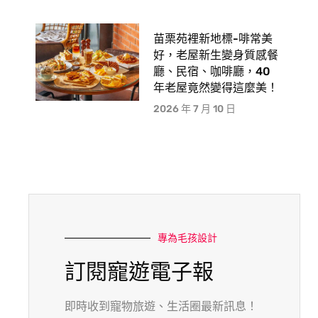
苗栗苑裡新地標-啡常美
好，老屋新生變身質感餐
廳、民宿、咖啡廳，40
年老屋竟然變得這麼美！
2026 年 7 月 10 日
專為毛孩設計
訂閱寵遊電子報
即時收到寵物旅遊、生活圈最新訊息！