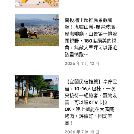
南投埔里超推薦景觀餐
廳！虎嘯山嵐-厲害玻璃
屋咖啡廳，山景第一排遼
闊視野，180度絕美的視
角，無敵大草坪可以讓毛
孩盡情跑〜
2026 年 7 月 12 日
【宜蘭民宿推薦】享佇民
宿，10-16人包棟，一次
只接待一組旅客，寵物友
善，可以唱KTV卡拉
OK，晚上還能在大庭院
烤肉，評價好、回訪率
高！
2026 年 7 月 10 日