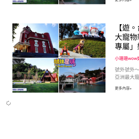
更多內容»
【遊。台
大寵物
專屬」
小珊珊wo
號外號外〜
亞洲最大
更多內容»