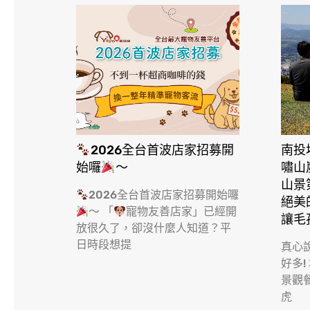
2026全台首波店家招募開
南投
始囉
～
嘯山
山景
2026全台首波店家招募開始囉
絕美
～ 「
寵物友善店家」已經開
讓毛
放很久了，卻沒什麼人知道？平
日時段想提
真心
好多!
景觀
虎