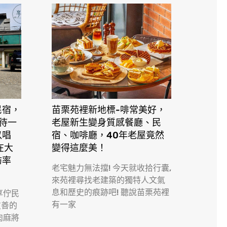
民宿，
苗栗苑裡新地標-啡常美好，
接待一
老屋新生變身質感餐廳、民
以唱
宿、咖啡廳，40年老屋竟然
在大
變得這麼美！
訪率
老宅魅力無法擋! 今天就收拾行囊,
來苑裡尋找老建築的獨特人文氣
息和歷史的痕跡吧! 聽說苗栗苑裡
享佇民
有一家
友善的
肉麻將