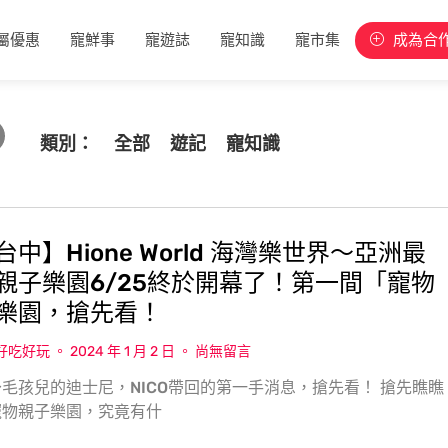
屬優惠
寵鮮事
寵遊誌
寵知識
寵市集
成為合
類別：
全部
遊記
寵知識
中】Hione World 海灣樂世界〜亞洲最
親子樂園6/25終於開幕了！第一間「寵物
樂園，搶先看！
w好吃好玩
2024 年 1 月 2 日
尚無留言
毛孩兒的迪士尼，NICO帶回的第一手消息，搶先看！ 搶先瞧瞧
寵物親子樂園，究竟有什