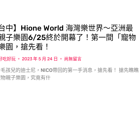
中】Hione World 海灣樂世界〜亞洲最
親子樂園6/25終於開幕了！第一間「寵物
樂園，搶先看！
w好吃好玩
2023 年 5 月 24 日
尚無留言
毛孩兒的迪士尼，NICO帶回的第一手消息，搶先看！ 搶先瞧瞧
寵物親子樂園，究竟有什