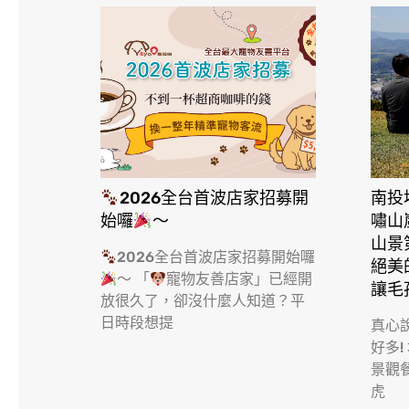
2026全台首波店家招募開
南投
始囉
～
嘯山
山景
2026全台首波店家招募開始囉
絕美
～ 「
寵物友善店家」已經開
讓毛
放很久了，卻沒什麼人知道？平
日時段想提
真心
好多!
景觀
虎