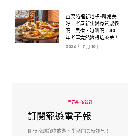
苗栗苑裡新地標-啡常美
好，老屋新生變身質感餐
廳、民宿、咖啡廳，40
年老屋竟然變得這麼美！
2026 年 7 月 10 日
專為毛孩設計
訂閱寵遊電子報
即時收到寵物旅遊、生活圈最新訊息！