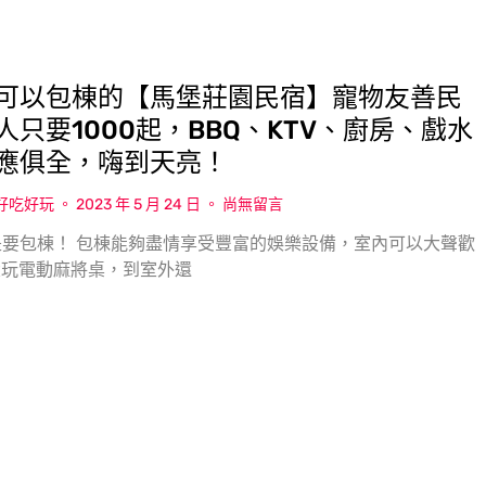
可以包棟的【馬堡莊園民宿】寵物友善民
人只要1000起，BBQ、KTV、廚房、戲水
應俱全，嗨到天亮！
w好吃好玩
2023 年 5 月 24 日
尚無留言
要包棟！ 包棟能夠盡情享受豐富的娛樂設備，室內可以大聲歡
大玩電動麻將桌，到室外還