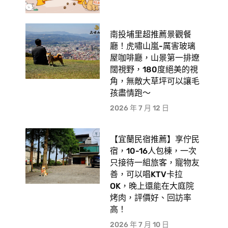
南投埔里超推薦景觀餐
廳！虎嘯山嵐-厲害玻璃
屋咖啡廳，山景第一排遼
闊視野，180度絕美的視
角，無敵大草坪可以讓毛
孩盡情跑〜
2026 年 7 月 12 日
【宜蘭民宿推薦】享佇民
宿，10-16人包棟，一次
只接待一組旅客，寵物友
善，可以唱KTV卡拉
OK，晚上還能在大庭院
烤肉，評價好、回訪率
高！
2026 年 7 月 10 日