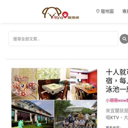
寵地圖
專
十人就
宿，每
泳池一
小珊珊wo
來宜蘭就是
唱KTV、