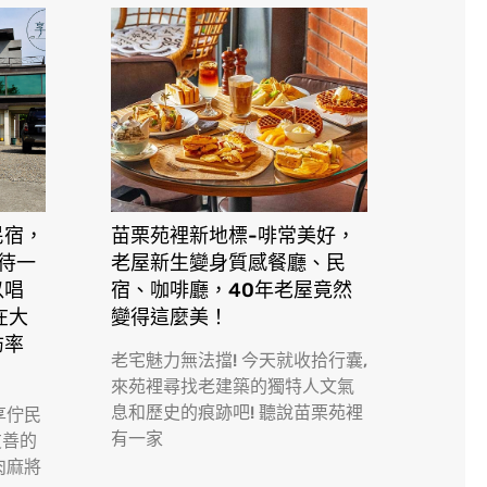
民宿，
苗栗苑裡新地標-啡常美好，
接待一
老屋新生變身質感餐廳、民
以唱
宿、咖啡廳，40年老屋竟然
在大
變得這麼美！
訪率
老宅魅力無法擋! 今天就收拾行囊,
來苑裡尋找老建築的獨特人文氣
息和歷史的痕跡吧! 聽說苗栗苑裡
享佇民
有一家
友善的
肉麻將