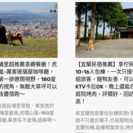
埔里超推薦景觀餐廳！虎
【宜蘭民宿推薦】享佇
嵐-厲害玻璃屋咖啡廳，
10-16人包棟，一次只
第一排遼闊視野，180度
組旅客，寵物友善，可
的視角，無敵大草坪可以
KTV卡拉OK，晚上還能
孩盡情跑〜
庭院烤肉，評價好、回
高！
說南投埔里景點、美食真的
 埔里最高,虎嘯山嵐-180度
來宜蘭就是要住包棟民宿! 
餐廳,果真名不虛傳,超美啊〜
宿不只適合親子,也是寵物
宜蘭包棟,設備相當齊全,烤