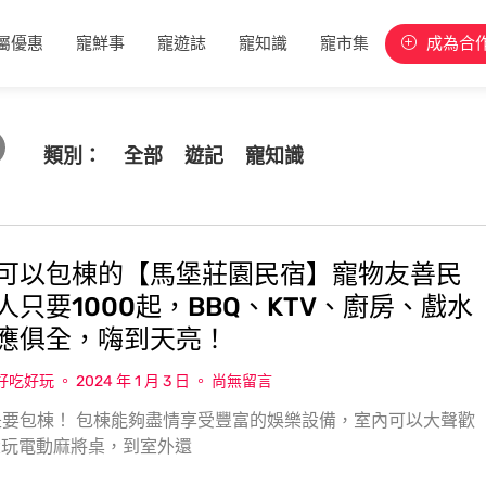
屬優惠
寵鮮事
寵遊誌
寵知識
寵市集
成為合
類別：
全部
遊記
寵知識
可以包棟的【馬堡莊園民宿】寵物友善民
人只要1000起，BBQ、KTV、廚房、戲水
應俱全，嗨到天亮！
w好吃好玩
2024 年 1 月 3 日
尚無留言
要包棟！ 包棟能夠盡情享受豐富的娛樂設備，室內可以大聲歡
大玩電動麻將桌，到室外還