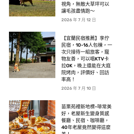
視角，無敵大草坪可以
讓毛孩盡情跑〜
2026 年 7 月 12 日
【宜蘭民宿推薦】享佇
民宿，10-16人包棟，一
次只接待一組旅客，寵
物友善，可以唱KTV卡
拉OK，晚上還能在大庭
院烤肉，評價好、回訪
率高！
2026 年 7 月 10 日
苗栗苑裡新地標-啡常美
好，老屋新生變身質感
餐廳、民宿、咖啡廳，
40年老屋竟然變得這麼