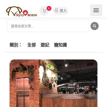
0
登入
類別：
全部
遊記
寵知識