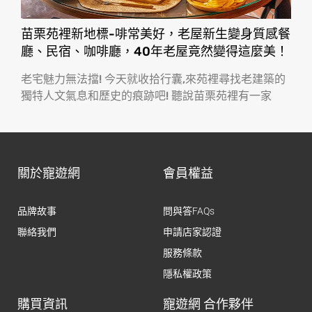
苗栗苑裡新地標-啡常美好，老屋新生變身質感餐
廳、民宿、咖啡廳，40年老屋竟然變得這麼美！
老宅魅力無法擋! 今天就收拾行囊,來苑裡尋找老建築的
獨特人文氣息和歷史的痕跡吧! 聽說苗栗苑裡有一家
關於寵遊網
會員權益
品牌故事
問與答FAQs
聯絡我們
申請店家認證
服務條款
隱私權政策
購買資訊
寵遊網 合作夥伴