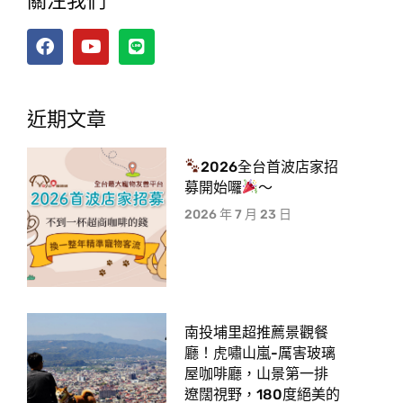
關注我們
近期文章
2026全台首波店家招
募開始囉
～
2026 年 7 月 23 日
南投埔里超推薦景觀餐
廳！虎嘯山嵐-厲害玻璃
屋咖啡廳，山景第一排
遼闊視野，180度絕美的