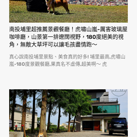
南投埔里超推薦景觀餐廳！虎嘯山嵐-厲害玻璃屋
咖啡廳，山景第一排遼闊視野，180度絕美的視
角，無敵大草坪可以讓毛孩盡情跑〜
真心說南投埔里景點、美食真的好多! 埔里最高,虎嘯山
嵐-180度景觀餐廳,果真名不虛傳,超美啊〜 虎