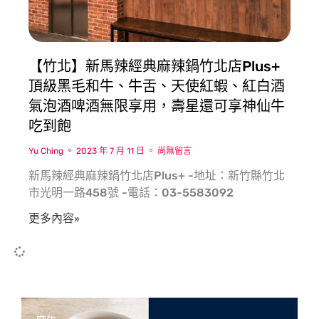
【竹北】新馬辣經典麻辣鍋竹北店Plus+
頂級黑毛和牛、牛舌、天使紅蝦、紅白酒
氣泡酒啤酒無限享用，壽星還可享神仙牛
吃到飽
Yu Ching
2023 年 7 月 11 日
尚無留言
新馬辣經典麻辣鍋竹北店Plus+ -地址：新竹縣竹北
市光明一路458號 -電話：03-5583092
更多內容»