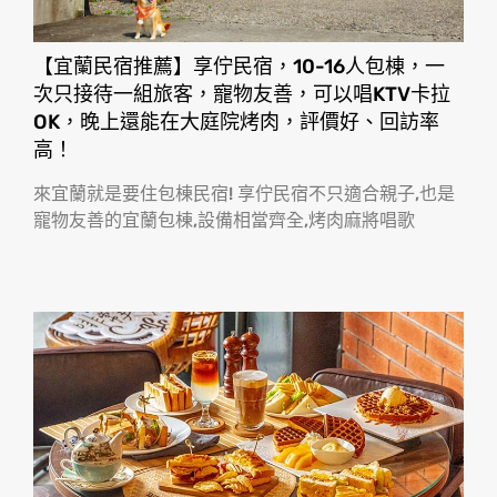
【宜蘭民宿推薦】享佇民宿，10-16人包棟，一
次只接待一組旅客，寵物友善，可以唱KTV卡拉
OK，晚上還能在大庭院烤肉，評價好、回訪率
高！
來宜蘭就是要住包棟民宿! 享佇民宿不只適合親子,也是
寵物友善的宜蘭包棟,設備相當齊全,烤肉麻將唱歌