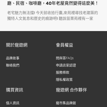
廳、民宿、咖啡廳，40年老屋竟然變得這麼美！
老宅魅力無法擋! 今天就收拾行囊,來苑裡尋找老建築的
獨特人文氣息和歷史的痕跡吧! 聽說苗栗苑裡有一家
關於寵遊網
會員權益
品牌故事
問與答FAQs
聯絡我們
申請店家認證
服務條款
隱私權政策
購買資訊
寵遊網 合作夥伴
個人資訊
寵市集品牌館