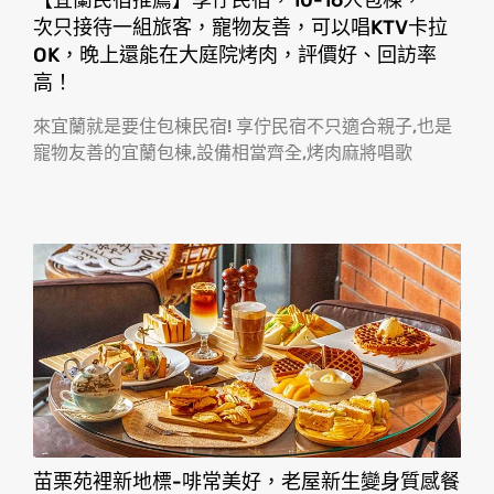
【宜蘭民宿推薦】享佇民宿，10-16人包棟，一
次只接待一組旅客，寵物友善，可以唱KTV卡拉
OK，晚上還能在大庭院烤肉，評價好、回訪率
高！
來宜蘭就是要住包棟民宿! 享佇民宿不只適合親子,也是
寵物友善的宜蘭包棟,設備相當齊全,烤肉麻將唱歌
苗栗苑裡新地標-啡常美好，老屋新生變身質感餐