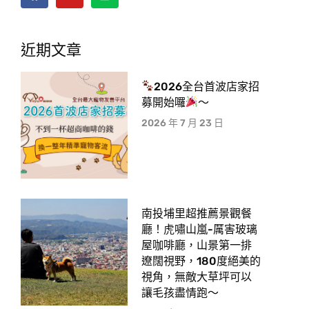
近期文章
2026全台首波店家招
募開始囉
～
2026 年 7 月 23 日
南投埔里超推薦景觀餐
廳！虎嘯山嵐-厲害玻璃
屋咖啡廳，山景第一排
遼闊視野，180度絕美的
視角，無敵大草坪可以
讓毛孩盡情跑〜