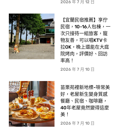
2026 年 7 月 12 日
【宜蘭民宿推薦】享佇
民宿，10-16人包棟，一
次只接待一組旅客，寵
物友善，可以唱KTV卡
拉OK，晚上還能在大庭
院烤肉，評價好、回訪
率高！
2026 年 7 月 10 日
苗栗苑裡新地標-啡常美
好，老屋新生變身質感
餐廳、民宿、咖啡廳，
40年老屋竟然變得這麼
美！
2026 年 7 月 10 日