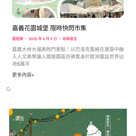
嘉義花園城堡 限時快閃市集
寵遊網
2025 年 5 月 9 日
尚無留言
嘉義大林大埔美熱門景點！以巴洛克風格在建築中融
入人文美學讓人踏進園區彷彿置身於歐洲童話世界佔
地5萬平
更多內容»
廣告