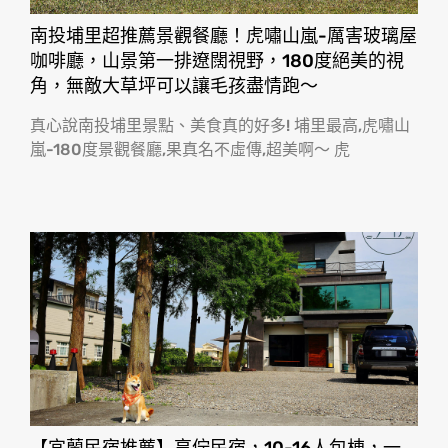
南投埔里超推薦景觀餐廳！虎嘯山嵐-厲害玻璃屋
咖啡廳，山景第一排遼闊視野，180度絕美的視
角，無敵大草坪可以讓毛孩盡情跑〜
真心說南投埔里景點、美食真的好多! 埔里最高,虎嘯山
嵐-180度景觀餐廳,果真名不虛傳,超美啊〜 虎