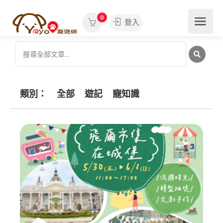
0
登入
類別：
全部
遊記
寵知識