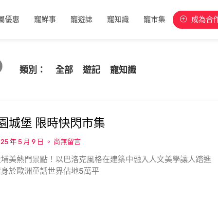
屬優惠
寵鮮事
寵遊誌
寵知識
寵市集
成為合
類別：
全部
遊記
寵知識
園城堡 限時快閃市集
25 年 5 月 9 日
尚無留言
大埔美熱門景點！以巴洛克風格在建築中融入人文美學讓人踏進
置身於歐洲童話世界佔地5萬平