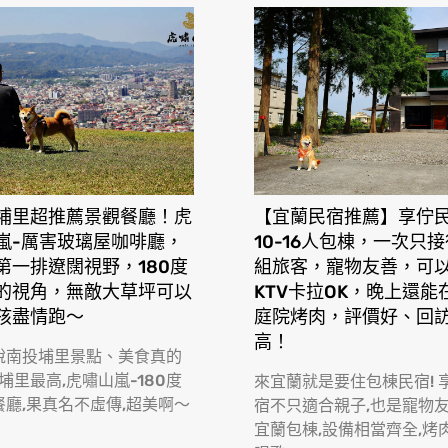
埔里超推薦景觀餐廳！虎
【宜蘭民宿推薦】享佇
嵐-厲害玻璃屋咖啡廳，
10-16人包棟，一次只
第一排遼闊視野，180度
組旅客，寵物友善，可
的視角，無敵大草坪可以
KTV卡拉OK，晚上還能
孩盡情跑〜
庭院烤肉，評價好、回
高！
說南投埔里景點、美食真的
 埔里最高,虎嘯山嵐-180度
來宜蘭就是要住包棟民宿! 
餐廳,果真名不虛傳,超美啊〜
宿不只適合親子,也是寵物
宜蘭包棟,設備相當齊全,烤