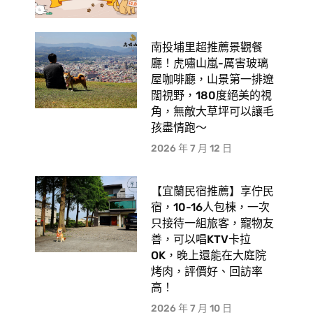
南投埔里超推薦景觀餐
廳！虎嘯山嵐-厲害玻璃
屋咖啡廳，山景第一排遼
闊視野，180度絕美的視
角，無敵大草坪可以讓毛
孩盡情跑〜
2026 年 7 月 12 日
【宜蘭民宿推薦】享佇民
宿，10-16人包棟，一次
只接待一組旅客，寵物友
善，可以唱KTV卡拉
OK，晚上還能在大庭院
烤肉，評價好、回訪率
高！
2026 年 7 月 10 日