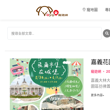
寵地圖
專
嘉義花
寵遊網
20
嘉義大林
園區彷彿
更多內容»