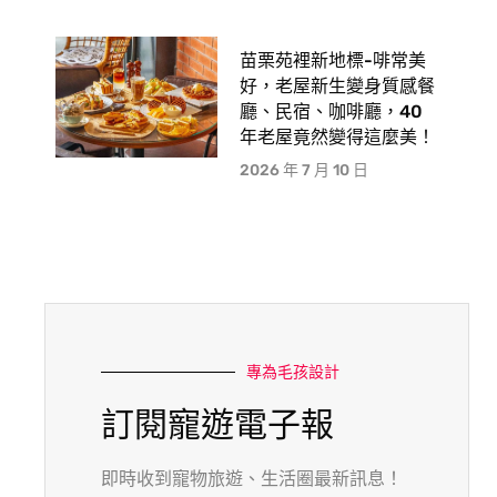
苗栗苑裡新地標-啡常美
好，老屋新生變身質感餐
廳、民宿、咖啡廳，40
年老屋竟然變得這麼美！
2026 年 7 月 10 日
專為毛孩設計
訂閱寵遊電子報
即時收到寵物旅遊、生活圈最新訊息！