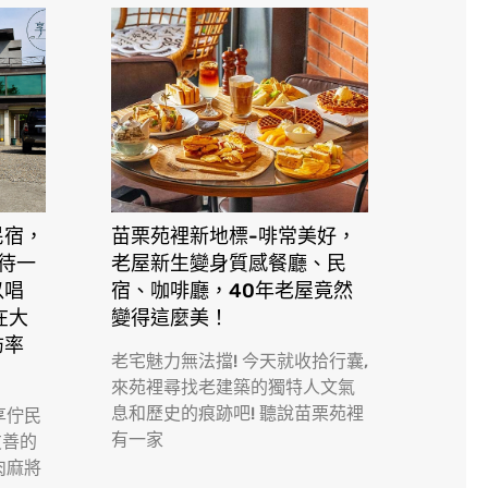
民宿，
苗栗苑裡新地標-啡常美好，
接待一
老屋新生變身質感餐廳、民
以唱
宿、咖啡廳，40年老屋竟然
在大
變得這麼美！
訪率
老宅魅力無法擋! 今天就收拾行囊,
來苑裡尋找老建築的獨特人文氣
息和歷史的痕跡吧! 聽說苗栗苑裡
享佇民
有一家
友善的
肉麻將