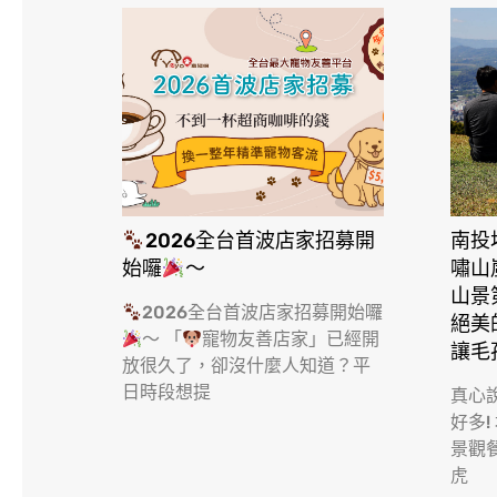
2026全台首波店家招募開
南投
始囉
～
嘯山
山景
2026全台首波店家招募開始囉
絕美
～ 「
寵物友善店家」已經開
讓毛
放很久了，卻沒什麼人知道？平
日時段想提
真心
好多!
景觀
虎