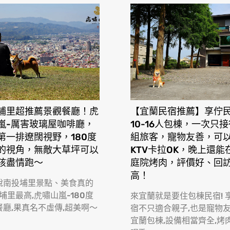
埔里超推薦景觀餐廳！虎
【宜蘭民宿推薦】享佇
嵐-厲害玻璃屋咖啡廳，
10-16人包棟，一次只
第一排遼闊視野，180度
組旅客，寵物友善，可
的視角，無敵大草坪可以
KTV卡拉OK，晚上還能
孩盡情跑〜
庭院烤肉，評價好、回
高！
說南投埔里景點、美食真的
 埔里最高,虎嘯山嵐-180度
來宜蘭就是要住包棟民宿! 
餐廳,果真名不虛傳,超美啊〜
宿不只適合親子,也是寵物
宜蘭包棟,設備相當齊全,烤