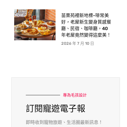
苗栗苑裡新地標-啡常美
好，老屋新生變身質感餐
廳、民宿、咖啡廳，40
年老屋竟然變得這麼美！
2026 年 7 月 10 日
專為毛孩設計
訂閱寵遊電子報
即時收到寵物旅遊、生活圈最新訊息！