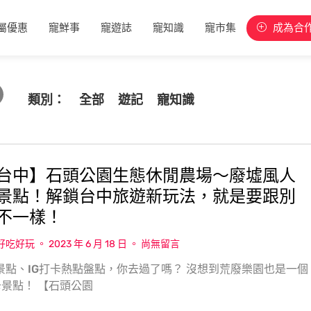
屬優惠
寵鮮事
寵遊誌
寵知識
寵市集
成為合
類別：
全部
遊記
寵知識
台中】石頭公園生態休閒農場〜廢墟風人
景點！解鎖台中旅遊新玩法，就是要跟別
不一樣！
w好吃好玩
2023 年 6 月 18 日
尚無留言
美景點、IG打卡熱點盤點，你去過了嗎？ 沒想到荒廢樂園也是一個
景點！ 【石頭公園