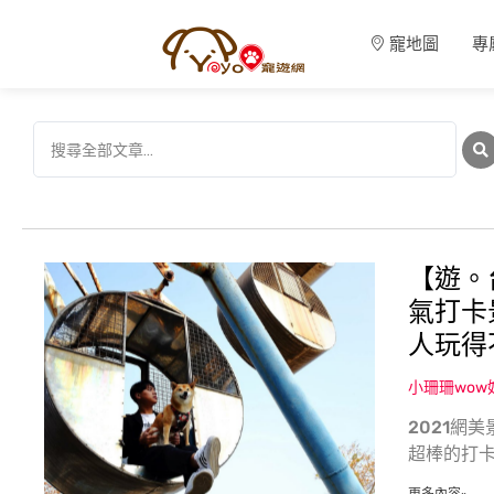
寵地圖
專
【遊。
氣打卡
人玩得
小珊珊wo
2021網
超棒的打卡