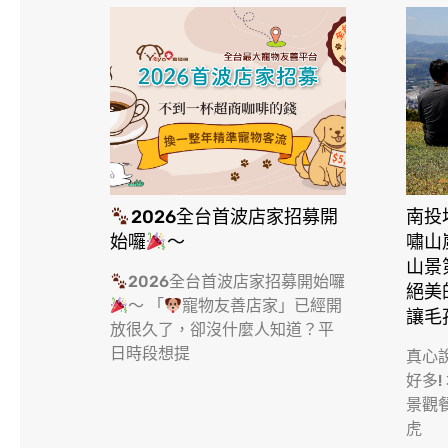
2026全台首波店家招募開
南投
始囉
～
嘯山
山景
2026全台首波店家招募開始囉
絕美
～ 「
寵物友善店家」已經開
讓毛
放很久了，卻沒什麼人知道？平
日時段想提
真心
好多!
景觀
虎