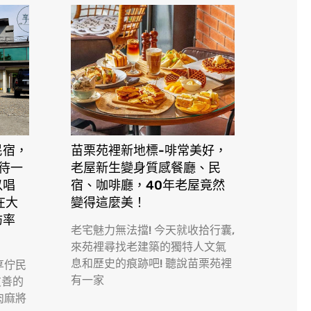
民宿，
苗栗苑裡新地標-啡常美好，
接待一
老屋新生變身質感餐廳、民
以唱
宿、咖啡廳，40年老屋竟然
在大
變得這麼美！
訪率
老宅魅力無法擋! 今天就收拾行囊,
來苑裡尋找老建築的獨特人文氣
息和歷史的痕跡吧! 聽說苗栗苑裡
享佇民
有一家
友善的
肉麻將