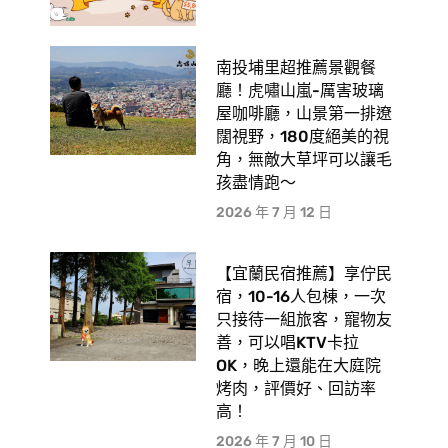
南投埔里超推薦景觀餐
廳！虎嘯山嵐-厲害玻璃
屋咖啡廳，山景第一排遼
闊視野，180度絕美的視
角，無敵大草坪可以讓毛
孩盡情跑〜
2026 年 7 月 12 日
【宜蘭民宿推薦】享佇民
宿，10-16人包棟，一次
只接待一組旅客，寵物友
善，可以唱KTV卡拉
OK，晚上還能在大庭院
烤肉，評價好、回訪率
高！
2026 年 7 月 10 日