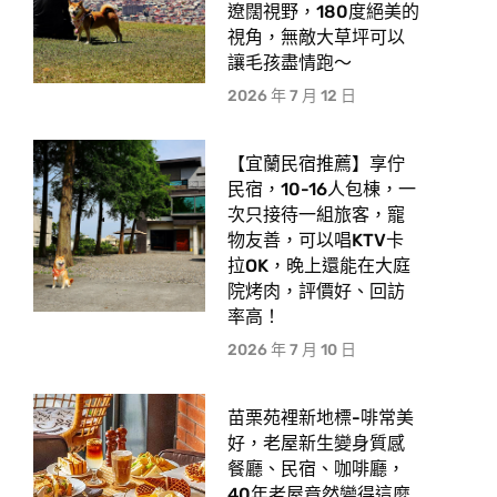
遼闊視野，180度絕美的
視角，無敵大草坪可以
讓毛孩盡情跑〜
2026 年 7 月 12 日
【宜蘭民宿推薦】享佇
民宿，10-16人包棟，一
次只接待一組旅客，寵
物友善，可以唱KTV卡
拉OK，晚上還能在大庭
院烤肉，評價好、回訪
率高！
2026 年 7 月 10 日
苗栗苑裡新地標-啡常美
好，老屋新生變身質感
餐廳、民宿、咖啡廳，
40年老屋竟然變得這麼