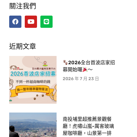
關注我們
近期文章
2026全台首波店家招
募開始囉
～
2026 年 7 月 23 日
南投埔里超推薦景觀餐
廳！虎嘯山嵐-厲害玻璃
屋咖啡廳，山景第一排