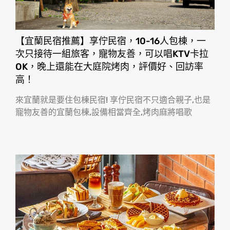
【宜蘭民宿推薦】享佇民宿，10-16人包棟，一
次只接待一組旅客，寵物友善，可以唱KTV卡拉
OK，晚上還能在大庭院烤肉，評價好、回訪率
高！
來宜蘭就是要住包棟民宿! 享佇民宿不只適合親子,也是
寵物友善的宜蘭包棟,設備相當齊全,烤肉麻將唱歌