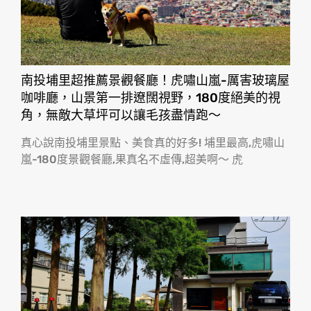
南投埔里超推薦景觀餐廳！虎嘯山嵐-厲害玻璃屋
咖啡廳，山景第一排遼闊視野，180度絕美的視
角，無敵大草坪可以讓毛孩盡情跑〜
真心說南投埔里景點、美食真的好多! 埔里最高,虎嘯山
嵐-180度景觀餐廳,果真名不虛傳,超美啊〜 虎