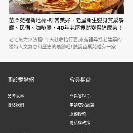
苗栗苑裡新地標-啡常美好，老屋新生變身質感餐
廳、民宿、咖啡廳，40年老屋竟然變得這麼美！
老宅魅力無法擋! 今天就收拾行囊,來苑裡尋找老建築的
獨特人文氣息和歷史的痕跡吧! 聽說苗栗苑裡有一家
關於寵遊網
會員權益
品牌故事
問與答FAQs
聯絡我們
申請店家認證
服務條款
隱私權政策