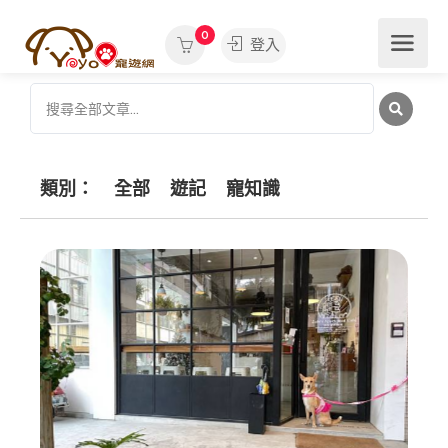
0
登入
類別：
全部
遊記
寵知識