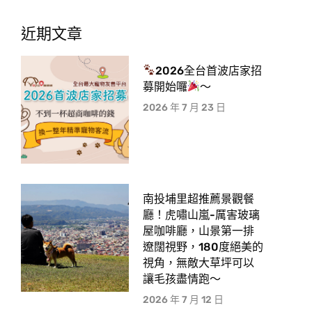
近期文章
2026全台首波店家招
募開始囉
～
2026 年 7 月 23 日
南投埔里超推薦景觀餐
廳！虎嘯山嵐-厲害玻璃
屋咖啡廳，山景第一排
遼闊視野，180度絕美的
視角，無敵大草坪可以
讓毛孩盡情跑〜
2026 年 7 月 12 日