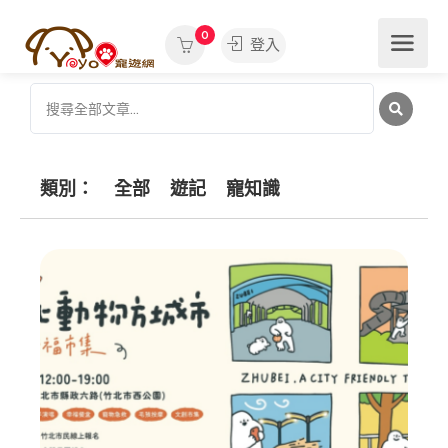
0
登入
類別：
全部
遊記
寵知識