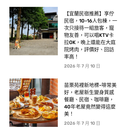
【宜蘭民宿推薦】享佇
民宿，10-16人包棟，一
次只接待一組旅客，寵
物友善，可以唱KTV卡
拉OK，晚上還能在大庭
院烤肉，評價好、回訪
率高！
2026 年 7 月 10 日
苗栗苑裡新地標-啡常美
好，老屋新生變身質感
餐廳、民宿、咖啡廳，
40年老屋竟然變得這麼
美！
2026 年 7 月 10 日