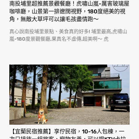
南投埔里超推薦景觀餐廳！虎嘯山嵐-厲害玻璃屋
咖啡廳，山景第一排遼闊視野，180度絕美的視
角，無敵大草坪可以讓毛孩盡情跑〜
真心說南投埔里景點、美食真的好多! 埔里最高,虎嘯山
嵐-180度景觀餐廳,果真名不虛傳,超美啊〜 虎
【宜蘭民宿推薦】享佇民宿，10-16人包棟，一