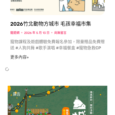
2026竹北動物方城市 毛孩幸福市集
寵遊網
2026 年 5 月 13 日
尚無留言
寵物課程及遊戲體驗免費報名參加，限量贈品免費贈
送 #人狗共舞 #歌手演唱 #幸福餐盒 #寵物急救CP
更多內容»
廣告