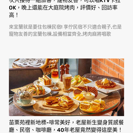
次只接待一組旅客，寵物友善，可以唱KTV卡拉
OK，晚上還能在大庭院烤肉，評價好、回訪率
高！
來宜蘭就是要住包棟民宿! 享佇民宿不只適合親子,也是
寵物友善的宜蘭包棟,設備相當齊全,烤肉麻將唱歌
苗栗苑裡新地標-啡常美好，老屋新生變身質感餐
廳、民宿、咖啡廳，40年老屋竟然變得這麼美！