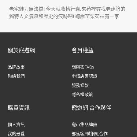
老宅魅力無法擋! 今天就收拾行囊,來苑裡尋找老建築的
獨特人文氣息和歷史的痕跡吧! 聽說苗栗苑裡有一家
關於寵遊網
會員權益
品牌故事
問與答FAQs
聯絡我們
申請店家認證
服務條款
隱私權政策
購買資訊
寵遊網 合作夥伴
個人資訊
寵市集品牌館
我的最愛
部落客/微網紅合作