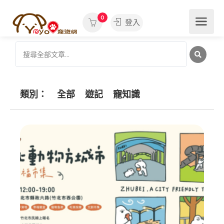
0
登入
類別：
全部
遊記
寵知識