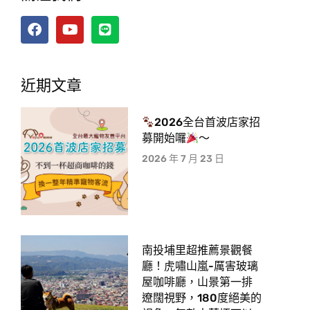
近期文章
2026全台首波店家招
募開始囉
～
2026 年 7 月 23 日
南投埔里超推薦景觀餐
廳！虎嘯山嵐-厲害玻璃
屋咖啡廳，山景第一排
遼闊視野，180度絕美的