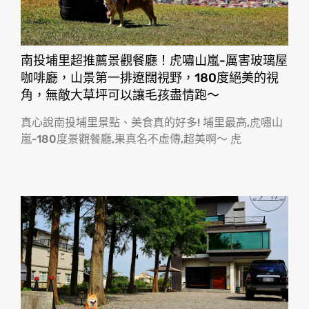
南投埔里超推薦景觀餐廳！虎嘯山嵐-厲害玻璃屋
咖啡廳，山景第一排遼闊視野，180度絕美的視
角，無敵大草坪可以讓毛孩盡情跑〜
真心說南投埔里景點、美食真的好多! 埔里最高,虎嘯山
嵐-180度景觀餐廳,果真名不虛傳,超美啊〜 虎