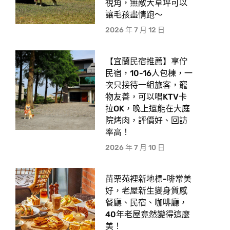
視角，無敵大草坪可以
讓毛孩盡情跑〜
2026 年 7 月 12 日
【宜蘭民宿推薦】享佇
民宿，10-16人包棟，一
次只接待一組旅客，寵
物友善，可以唱KTV卡
拉OK，晚上還能在大庭
院烤肉，評價好、回訪
率高！
2026 年 7 月 10 日
苗栗苑裡新地標-啡常美
好，老屋新生變身質感
餐廳、民宿、咖啡廳，
40年老屋竟然變得這麼
美！