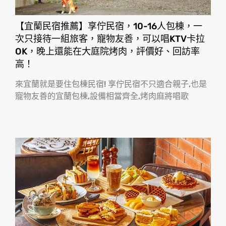
【宜蘭民宿推薦】享佇民宿，10-16人包棟，一
次只接待一組旅客，寵物友善，可以唱KTV卡拉
OK，晚上還能在大庭院烤肉，評價好、回訪率
高！
來宜蘭就是要住包棟民宿! 享佇民宿不只適合親子,也是
寵物友善的宜蘭包棟,設備相當齊全,烤肉麻將唱歌