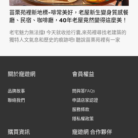
苗栗苑裡新地標-啡常美好，老屋新生變身質感餐
廳、民宿、咖啡廳，40年老屋竟然變得這麼美！
老宅魅力無法擋! 今天就收拾行囊,來苑裡尋找老建築的
獨特人文氣息和歷史的痕跡吧! 聽說苗栗苑裡有一家
關於寵遊網
會員權益
品牌故事
問與答FAQs
聯絡我們
申請店家認證
服務條款
隱私權政策
購買資訊
寵遊網 合作夥伴