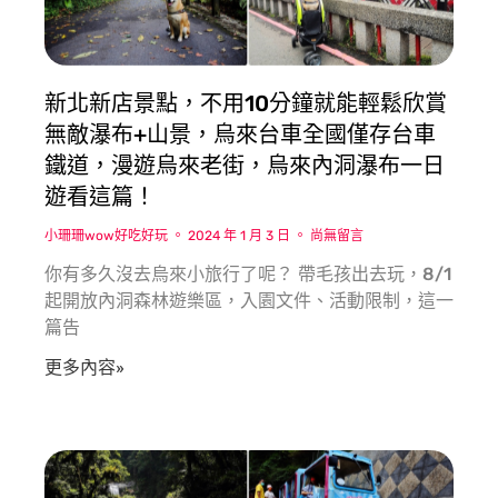
新北新店景點，不用10分鐘就能輕鬆欣賞
無敵瀑布+山景，烏來台車全國僅存台車
鐵道，漫遊烏來老街，烏來內洞瀑布一日
遊看這篇！
小珊珊wow好吃好玩
2024 年 1 月 3 日
尚無留言
你有多久沒去烏來小旅行了呢？ 帶毛孩出去玩，8/1
起開放內洞森林遊樂區，入園文件、活動限制，這一
篇告
更多內容»