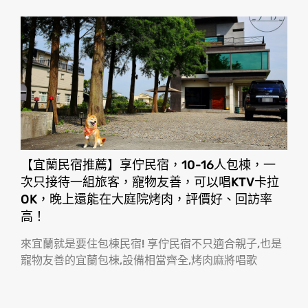
【宜蘭民宿推薦】享佇民宿，10-16人包棟，一
次只接待一組旅客，寵物友善，可以唱KTV卡拉
OK，晚上還能在大庭院烤肉，評價好、回訪率
高！
來宜蘭就是要住包棟民宿! 享佇民宿不只適合親子,也是
寵物友善的宜蘭包棟,設備相當齊全,烤肉麻將唱歌