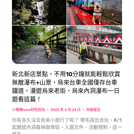
新北新店景點，不用10分鐘就能輕鬆欣賞
無敵瀑布+山景，烏來台車全國僅存台車
鐵道，漫遊烏來老街，烏來內洞瀑布一日
遊看這篇！
小珊珊wow好吃好玩
2023 年 5 月 24 日
尚無留言
你有多久沒去烏來小旅行了呢？ 帶毛孩出去玩，8/1
起開放內洞森林遊樂區，入園文件、活動限制，這一