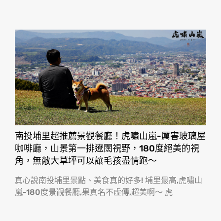
南投埔里超推薦景觀餐廳！虎嘯山嵐-厲害玻璃屋
咖啡廳，山景第一排遼闊視野，180度絕美的視
角，無敵大草坪可以讓毛孩盡情跑〜
真心說南投埔里景點、美食真的好多! 埔里最高,虎嘯山
嵐-180度景觀餐廳,果真名不虛傳,超美啊〜 虎