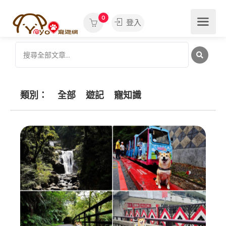
0
登入
類別：
全部
遊記
寵知識