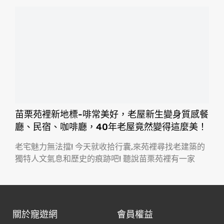
苗栗苑裡新地標-啡常美好，老屋新生變身質感餐
廳、民宿、咖啡廳，40年老屋竟然變得這麼美！
老宅魅力無法擋! 今天就收拾行囊,來苑裡尋找老建築的
獨特人文氣息和歷史的痕跡吧! 聽說苗栗苑裡有一家
關於寵遊網
會員權益