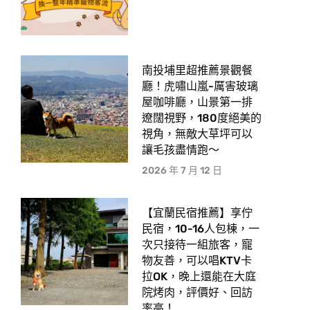
南投埔里超推薦景觀餐
廳！虎嘯山嵐-厲害玻璃
屋咖啡廳，山景第一排
遼闊視野，180度絕美的
視角，無敵大草坪可以
讓毛孩盡情跑〜
2026 年 7 月 12 日
【宜蘭民宿推薦】享佇
民宿，10-16人包棟，一
次只接待一組旅客，寵
物友善，可以唱KTV卡
拉OK，晚上還能在大庭
院烤肉，評價好、回訪
率高！