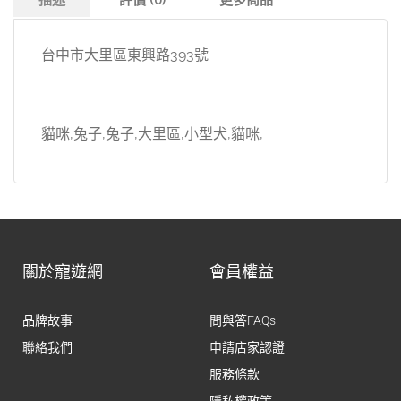
描述
評價 (0)
更多商品
台中市大里區東興路393號
貓咪,兔子,兔子,大里區,小型犬,貓咪,
關於寵遊網
會員權益
品牌故事
問與答FAQs
聯絡我們
申請店家認證
服務條款