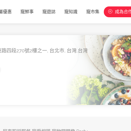
屬優惠
寵鮮事
寵遊誌
寵知識
寵市集
成為合
路四段270號2樓之一,
台北市,
台灣,
台灣