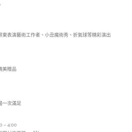
。
屏東表演藝術工作者、小丑魔術秀、折氣球等精彩演出
精美贈品
喝一次滿足
– 4:00