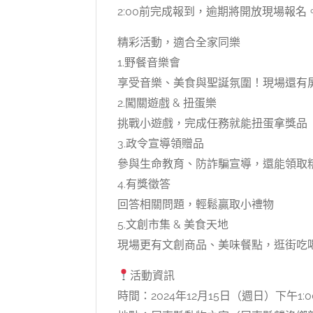
2:00前完成報到，逾期將開放現場報名
精彩活動，適合全家同樂
1️.野餐音樂會
享受音樂、美食與聖誕氛圍！現場還有
2.闖關遊戲 & 扭蛋樂
挑戰小遊戲，完成任務就能扭蛋拿獎品
3.政令宣導領贈品
參與生命教育、防詐騙宣導，還能領取
4.有獎徵答
回答相關問題，輕鬆贏取小禮物
5.文創市集 & 美食天地
現場更有文創商品、美味餐點，逛街吃
活動資訊
時間：2024年12月15日（週日）下午1:00 