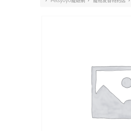
Petsyoyo寵遊網
寵物友善特約店