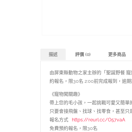
描述
評價 (0)
更多商品
由屏東縣動物之家主辦的「聖誕野餐 寵愛
約報名，限30名 2:00前完成報到，逾
《寵物闖關趣》
帶上您的毛小孩，一起挑戰可愛又簡單
只要會接飛盤、找球、找零食，甚至只
報名方式
https://reurl.cc/O57vaA
免費預約報名，限30名