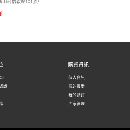
田村信義路101號）
益
購買資訊
Qs
個人資訊
認證
我的最愛
我的預訂
策
店家管理