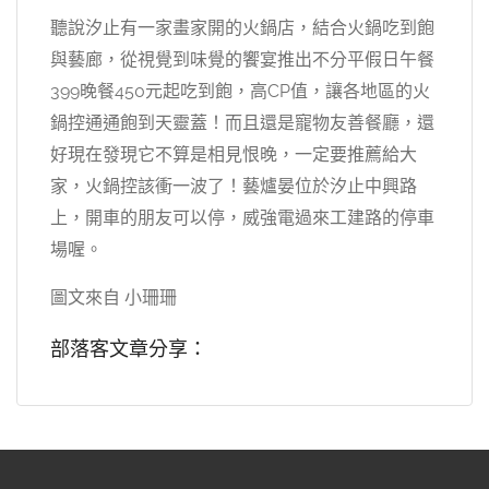
聽說汐止有一家畫家開的火鍋店，結合火鍋吃到飽
與藝廊，從視覺到味覺的饗宴推出不分平假日午餐
399晚餐450元起吃到飽，高CP值，讓各地區的火
鍋控通通飽到天靈蓋！而且還是寵物友善餐廳，還
好現在發現它不算是相見恨晚，一定要推薦給大
家，火鍋控該衝一波了！藝爐晏位於汐止中興路
上，開車的朋友可以停，威強電過來工建路的停車
場喔。
圖文來自 小珊珊
部落客文章分享：