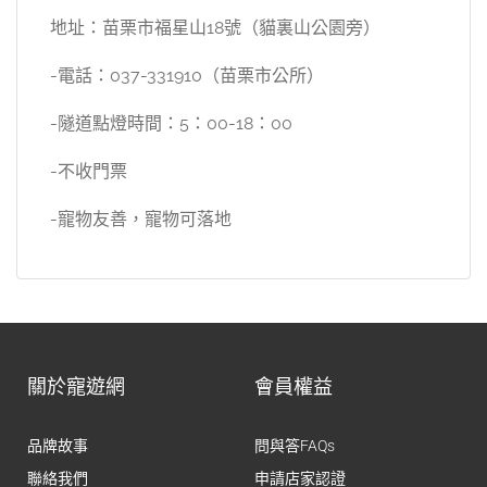
地址：苗栗市福星山18號（貓裏山公園旁）
-電話：037-331910（苗栗市公所）
-隧道點燈時間：5：00-18：00
-不收門票
-寵物友善，寵物可落地
關於寵遊網
會員權益
品牌故事
問與答FAQs
聯絡我們
申請店家認證