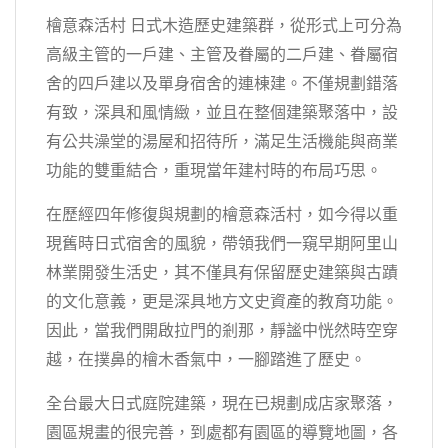
檜意森活村 日式木造歷史建築群，從形式上可分為
高級主管的一戶建、主管及眷屬的二戶建、眷屬宿
舍的四戶建以及單身宿舍的連棟建。不僅規劃錯落
有致，深具和風情緻，並且在整個建築聚落中，設
有公共澡堂的湯屋和招待所，滿足生活機能與商業
功能的雙重結合，重現當年建村時的布局巧思。
在歷經四年修復與規劃的檜意森活村，如今得以重
現舊時日式宿舍的風貌，帶領我們一窺早期阿里山
林業開發生活史，其不僅具有保留歷史建築與古蹟
的文化意義，更是深具地方文史資產的教育功能。
因此，當我們開啟拉門的剎那，靜謐中恍然時空穿
越，在撲鼻的檜木香氣中，一腳踏進了歷史。
全台最大日式庭院建築，現在已規劃成店家聚落，
園區規畫的很完善，到處都有園區的導覽地圖，各