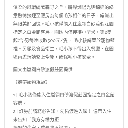
溫柔的風環繞著森野之丘，將燦爛陽光與綿延的綠
意熱情接迎至廳房為每個毛孩相伴的日子，編織出
無限美好回憶。毛小孩僅能入住嵐翎白砂渡假莊園
指定之白金館客房，園區內僅接待小型犬，第2隻
起(含)另每晚收取500元/隻， 毛小孩請置於寵物籃
裡。另顧及食品衛生，毛小孩不得出入餐廳，在園
區內遊玩請繫上牽繩，確保毛小孩安全。
圖文由嵐翎白砂渡假莊園提供
《攜帶寵物規範》
1 | 毛小孩僅能入住嵐翎白砂渡假莊園指定之白金館
客房。
2 | 訂房前請務必告知，勿偷渡進入喔！ 偷帶入住
未告知「我方有權力拒
絕您的住宿，房費將不退還」。