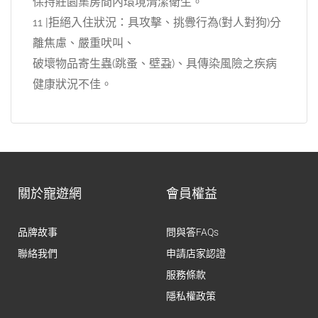
保持莊園集房間內環境清潔衛生。
11 |拒絕入住狀況：具攻擊、挑釁行為(對人對狗)分
離焦慮、嚴重吠叫、
破壞物品寄生蟲(跳蚤、壁蝨)、具傳染風險之疾病
健康狀況不佳。
關於寵遊網
會員權益
品牌故事
問與答FAQs
聯絡我們
申請店家認證
服務條款
隱私權政策