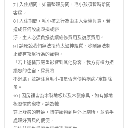
7 | 入住期間，如需整理房間，毛小孩須暫時離開
客房。
8 | 入住期間，毛小孩之行為由主人全權負責，若
造成任何設施毀損或髒
汙，主人必須負擔後續維修費用及復原費用。
9 | 請原諒我們無法接待太過神經質、吵鬧無法制
止或有攻擊行為的寵物，
「若上述情形嚴重影響到其他房客，我方有權力拒
絕您的住宿，房費將
不退還」並請注意毛小孩是否有傳染疾病/定期除
蚤。
10 | 因房裡皆為木製地板以及木製傢具，如有抓地
板習慣的寵物，請為牠
穿上舒適的鞋襪，請帶寵物到戶外上廁所，並隨手
處理好寶貝的便便，