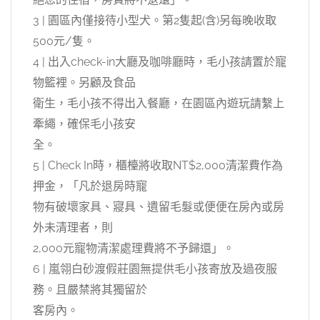
3 | 園區內僅接待小型犬。第2隻起(含)另每晚收取
500元/隻。
4 | 出入check-in大廳及咖啡廳時，毛小孩請置於寵
物籃裡。另顧及食品
衛生，毛小孩不得出入餐廳，在園區內遊玩請繫上
牽繩，確保毛小孩安
全。
5 | Check In時，櫃檯將收取NT$2,000清潔費作為
押金，「凡於退房時寵
物有破壞家具、寢具、遺留毛髮或便便在房內或房
外未清理者，則
2,000元寵物清潔處理費將不予歸還」。
6 | 嵐翎白砂渡假莊園無提供毛小孩寄放及過夜服
務。且嚴禁將其獨留於
客房內。