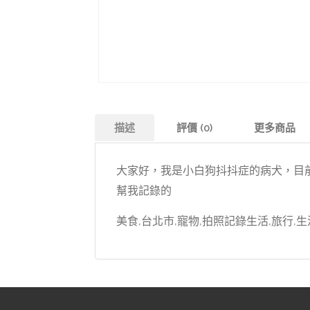
描述
評價 (0)
更多商品
大家好，我是小白狗抖抖症的病犬，目
幫我記錄的
美食,台北市,寵物,拍照記錄生活,旅行,生