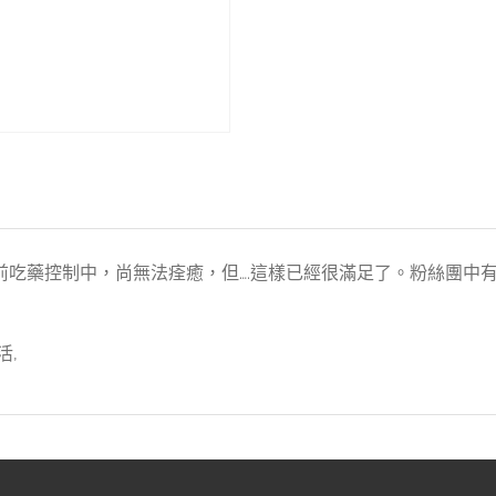
前吃藥控制中，尚無法痊癒，但….這樣已經很滿足了。粉絲團中
活,