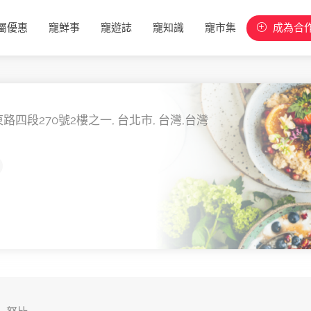
屬優惠
寵鮮事
寵遊誌
寵知識
寵市集
成為合
路四段270號2樓之一,
台北市,
台灣,
台灣