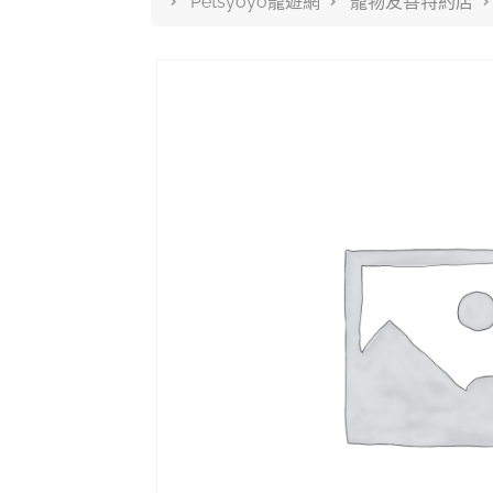
Petsyoyo寵遊網
寵物友善特約店