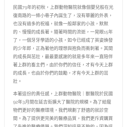
民國79年的初秋，上群動物醫院就像個嬰兒般在光
復南路的一條小巷子內誕生了，沒有華麗的外表，
也沒有過多的祝福，就像一般鄰家的小孩，默默
的、慢慢的成長著。隨著時間的流逝，一晃眼15年
了，一個牙牙學語的小孩，如今已經成了英姿煥發
的少年郎，正為著他的理想與抱負而衝刺著。其間
的成長與茁壯，最最要感謝的就是多年來一直陪伴
著上群的畜主們，由於你們的信任，才有今天上群
的成長，也由於你們的鼓勵，才有今天上群的茁
壯。
本著這份的責任感，上群動物醫院｜獸醫院於民國
92年3月間在延吉街擴大了醫院的規模。為了給寵
物們更好的醫療環境，我們規劃了舒適的就診空
間。為了提供更完美的醫療品質，我們更斥資購買
了先進的醫療儀器。我們深知這是不夠的，因為這