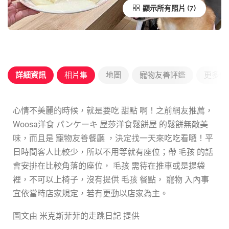
顯示所有照片
詳細資訊
相片集
地圖
寵物友善評鑑
更多優
心情不美麗的時候，就是要吃 甜點 啊！之前網友推薦，
Woosa洋食 パンケーキ 屋莎洋食鬆餅屋 的鬆餅無敵美
味，而且是 寵物友善餐廳 ，決定找一天來吃吃看囉！平
日時間客人比較少，所以不用等就有座位；帶 毛孩 的話
會安排在比較角落的座位， 毛孩 需待在推車或是提袋
裡，不可以上椅子，沒有提供 毛孩 餐點， 寵物 入內事
宜依當時店家規定，若有更動以店家為主。
圖文由 米克斯菲菲的走跳日記 提供