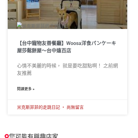
【台中寵物友善餐廳】Woosa洋食パンケーキ
屋莎鬆餅屋～台中遠百店
心情不美麗的時候， 就是要吃甜點啊！ 之前網
友推薦
閱讀更多 »
米克斯菲菲的走跳日記
尚無留言
您可能有興趣店家