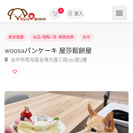
0
登入
美食餐廳
冰品/甜點/茶
,
網美拍照
台中
woosaパンケーキ 屋莎鬆餅屋
台中市西屯區台灣大道三段251號3樓