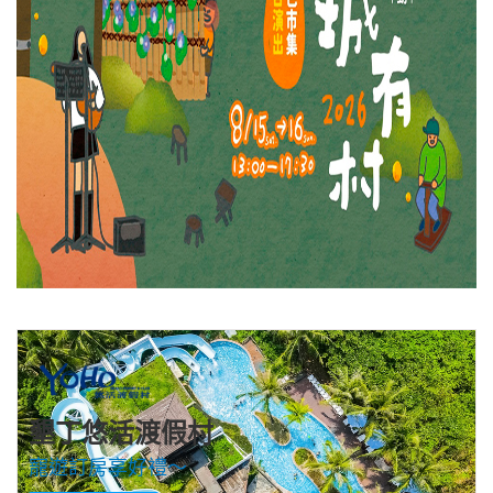
墾丁悠活渡假村
寵遊訂房享好禮～