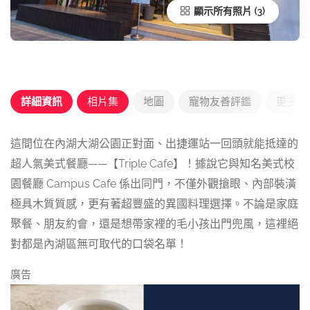
顯示所有照片
詳細資訊
相片集
地圖
寵物友善評鑑
更多優
這間位在內湖大湖公園正對面、出捷運站一回頭就能抵達的
超人氣美式餐廳——【Triple Cafe】！據說它與知名美式校
園餐廳 Campus Cafe 係出同門，不僅外觀搶眼、內部裝潢
極具木質質感，更有著超豐盛的異國料理選擇。不論是家庭
聚餐、朋友約會，還是想帶家裡的毛小孩出門兜風，這裡絕
對都是內湖區無可取代的口袋名單！
廣告