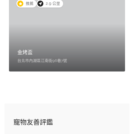
推薦
2.9 公里
金烤盃
台北市內湖區江南街96巷7號
寵物友善評鑑