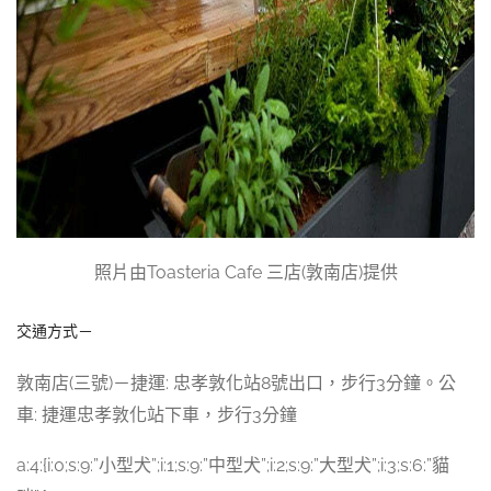
照片由Toasteria Cafe 三店(敦南店)提供
交通方式－
敦南店(三號)－捷運: 忠孝敦化站8號出口，步行3分鐘。公
車: 捷運忠孝敦化站下車，步行3分鐘
a:4:{i:0;s:9:”小型犬”;i:1;s:9:”中型犬”;i:2;s:9:”大型犬”;i:3;s:6:”貓