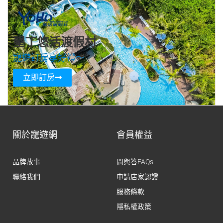
墾丁悠活渡假村
寵遊訂房享好禮～
立即訂房
關於寵遊網
會員權益
品牌故事
問與答FAQs
聯絡我們
申請店家認證
服務條款
隱私權政策