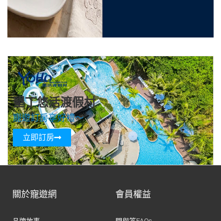
墾丁悠活渡假村
寵遊訂房享好禮～
立即訂房
關於寵遊網
會員權益