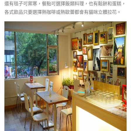
還有毯子可禦寒，餐點可選擇飯類料理，也有鬆餅和蛋糕，
各式飲品只要選擇熱咖啡或熱歐蕾都會有貓咪立體拉花。