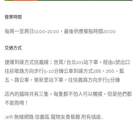
營業時間
每周一至周日11:00-21:00，最後供應餐點時間20:00
交通方式
捷運到達方式信義線：世貿/台北101站下車，經由2號出口
往莊敬路方向步行5-10分鐘公車到達方式288、266、藍
五、路公車，景新里站下車，往信義路方向步行5分鐘
店內的貓咪共有三隻，每隻都不怕人可以觸摸，但是他們都
不能抱唷！
,wifi 無線網路,信義區,寵物友善餐廳,附有插座,,