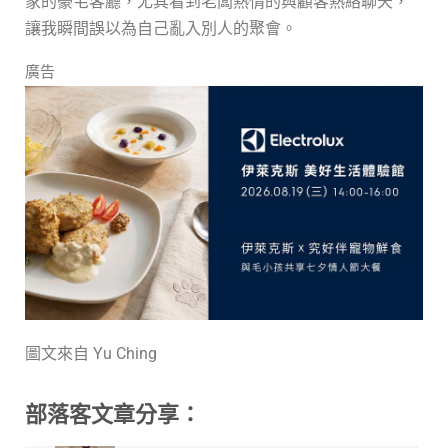
家的豪宅客廳，尤其看到老闆熱情的與顧客熱絡聊天，
讓我瞬間誤以為自己亂入別人的聚會。
廣告
圖文來自 Yu Ching
部落客文章分享：