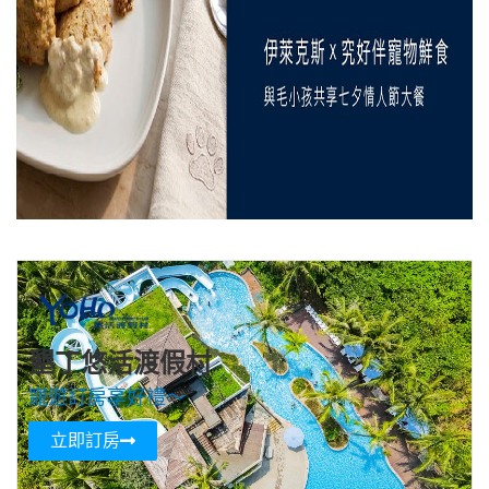
墾丁悠活渡假村
寵遊訂房享好禮～
立即訂房