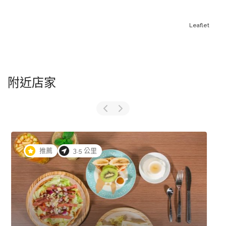
Leaflet
附近店家
4.2 公里
柴聚(寵物友善) 公狗落地需戴禮貌帶