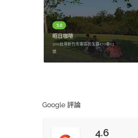
友
昭日咖啡
300台灣新竹市東區民生路170巷13
號
Google 評論
4.6