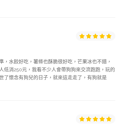
一定的水準，水餃好吃，薯條也酥脆很好吃，芒果冰也不錯，
人低消250元，我看不少人會帶狗狗來交流跑跑，玩的
世了懷念有狗兒的日子，就來這走走了，有狗就是