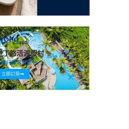
墾丁悠活渡假村
寵遊訂房享好禮～
立即訂房