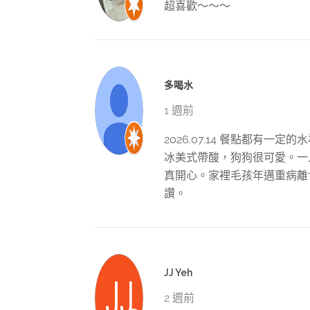
超喜歡～～～
多喝水
1 週前
2026.07.14 餐點都有
冰美式帶酸，狗狗很可愛。一
真開心。家裡毛孩年邁重病離
讚。
JJ Yeh
2 週前