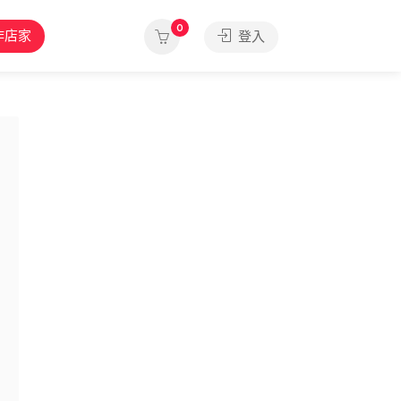
0
作店家
登入