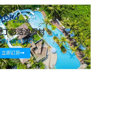
墾丁悠活渡假村
寵遊訂房享好禮～
立即訂房