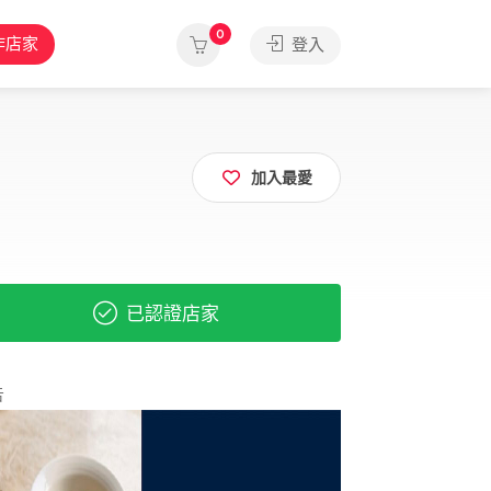
0
作店家
登入
加入最愛
已認證店家
告