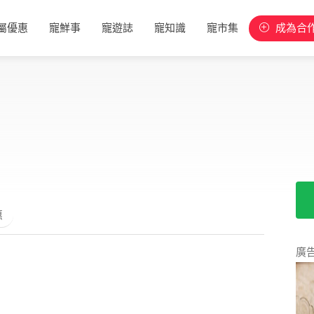
屬優惠
寵鮮事
寵遊誌
寵知識
寵市集
成為合
惠
廣